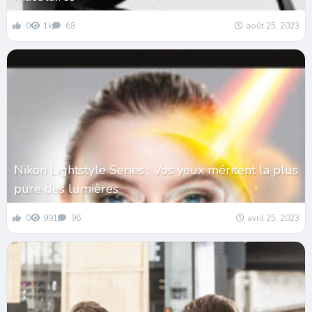
0
1k
68
août 25, 2023
Nikon Lightstyle Series : Vos yeux méritent la plus
pure des lumières
0
991
96
avril 25, 2023