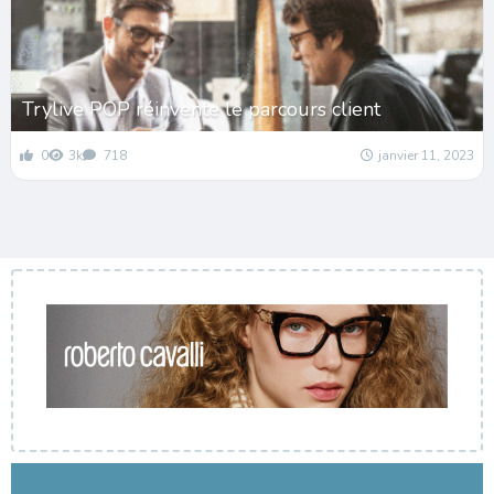
Trylive POP réinvente le parcours client
0
3k
718
janvier 11, 2023