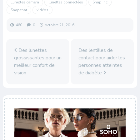
Lunettes caméra
lunettes connectées
Snap Inc
Snapchat
vidéos
460
0
octobre 21, 2016
Des lunettes
Des lentilles de
grossissantes pour un
contact pour aider les
meilleur confort de
personnes atteintes
vision
de diabète