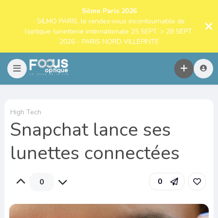
Silmo Paris 2026
: SILMO PARIS, le rendez-vous incontournable de
l’optique-lunetterie internationale 25 SEPT. > 28 SEPT.
2026 - PARIS NORD VILLEPINTE
High Tech
Snapchat lance ses
lunettes connectées
0
0