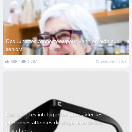
Des lunettes connectées pour venir en aide aux
seniors
0
4k
1 287
octobre 4, 2023
Des lunettes intelligentes pour aider les
personnes atteintes de dégénérescences
maculaires