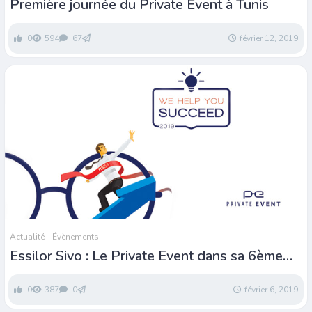
Première journée du Private Event à Tunis
0
594
67
février 12, 2019
Actualité
Évènements
Essilor Sivo : Le Private Event dans sa 6ème
édition
0
387
0
février 6, 2019