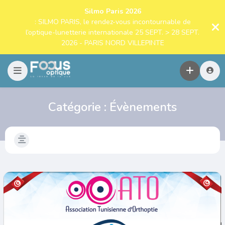
Silmo Paris 2026
: SILMO PARIS, le rendez-vous incontournable de
l’optique-lunetterie internationale 25 SEPT. > 28 SEPT.
2026 - PARIS NORD VILLEPINTE
Catégorie :
Évènements