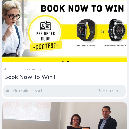
Actualité
Évènements
Book Now To Win !
0
15k
3 368
mai 15, 2019