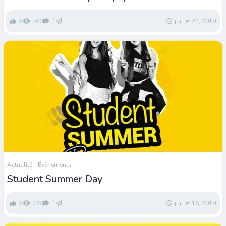
0
360
1
juillet 24, 2019
Actualité
Évènements
Student Summer Day
0
328
1
juillet 16, 2019