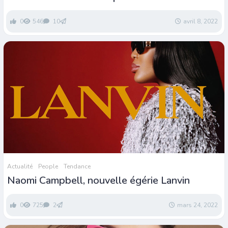
Desmon Sun aux Oscars
0
546
10
avril 8, 2022
Actualité
People
Tendance
Naomi Campbell, nouvelle égérie Lanvin
0
725
2
mars 24, 2022