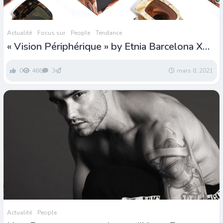
Actualité
Focus sur
People
Tendance
« Vision Périphérique » by Etnia Barcelona X
Ignasi Monreal
0
466
3
mars 8, 2021
Actualité
People