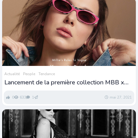
Actualité
People
Tendance
Lancement de la première collection MBB x
Vogue Eyewear
0
633
1
mai 27, 2021