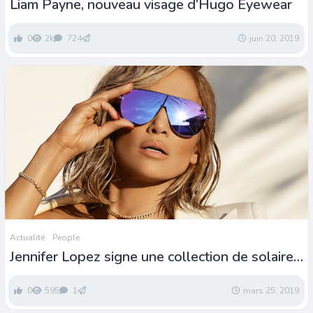
Liam Payne, nouveau visage d’Hugo Eyewear
0
2k
724
juin 20, 2019
Actualité
People
Jennifer Lopez signe une collection de solaires
avec Quay Australia
0
595
1
mars 25, 2019