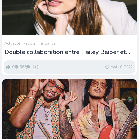
Actualité
People
Tendance
Double collaboration entre Hailey Beiber et
Vogue Eyewear
0
567
2
mai 10, 2022