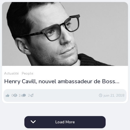
Actualité
People
Henry Cavill, nouvel ambassadeur de Boss
Eyewear
0
1k
2
juin 21, 2018
Load More