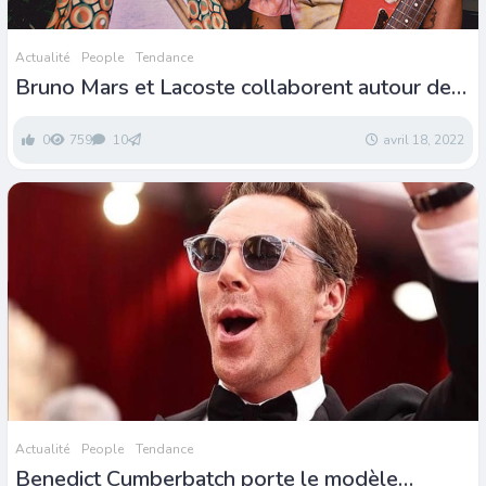
Actualité
People
Tendance
Bruno Mars et Lacoste collaborent autour de
solaires rétro
0
759
10
avril 18, 2022
Actualité
People
Tendance
Benedict Cumberbatch porte le modèle