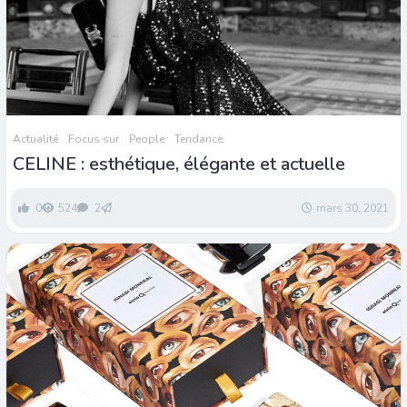
Actualité
Focus sur
People
Tendance
CELINE : esthétique, élégante et actuelle
0
524
2
mars 30, 2021