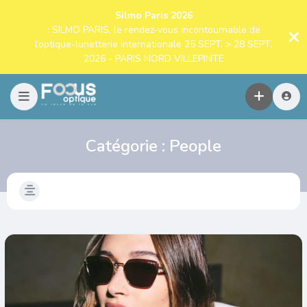
Silmo Paris 2026
: SILMO PARIS, le rendez-vous incontournable de
l’optique-lunetterie internationale 25 SEPT. > 28 SEPT.
2026 - PARIS NORD VILLEPINTE
Catégorie :
People