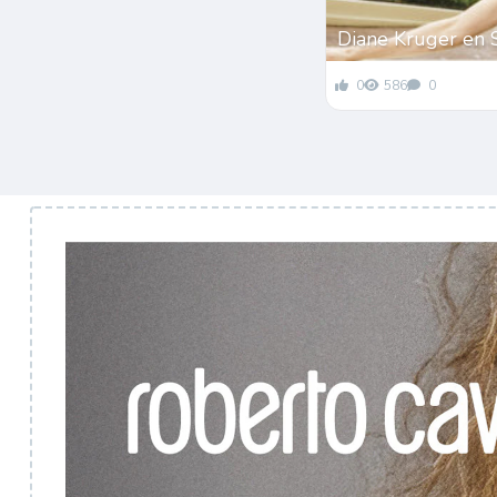
Diane Kruger en 
0
586
0