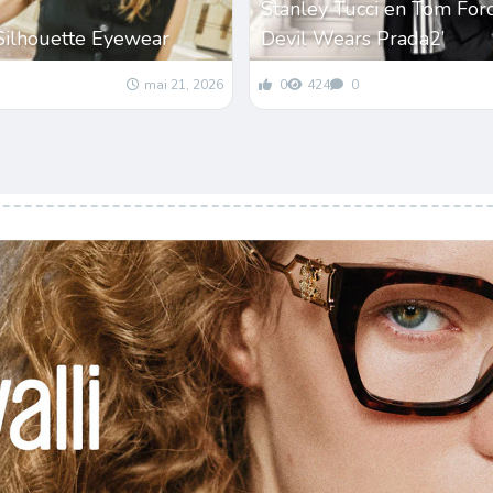
Stanley Tucci en Tom For
Silhouette Eyewear
Devil Wears Prada2’
mai 21, 2026
0
424
0