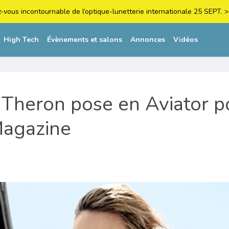
z-vous incontournable de l’optique-lunetterie internationale 25 SEPT
High Tech
Évènements et salons
Annonces
Vidéos
 Theron pose en Aviator p
agazine