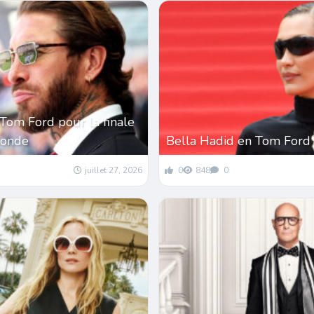
Tom Ford pour la finale
monde
Bella Hadid en Tom Ford
juillet 27, 2026
0
848
0