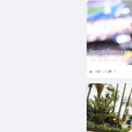
Sergio Ramos en 
de la coupe du 
0
102
0