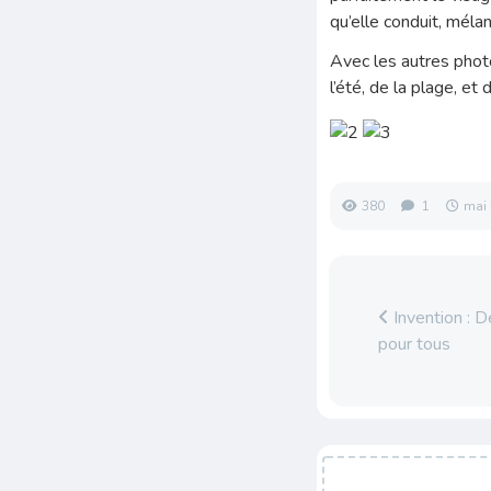
qu’elle conduit, mélan
Avec les autres pho
l’été, de la plage, et d
380
1
mai 
Invention : D
pour tous