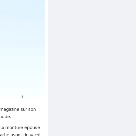
 magazine sur son
 mode.
, la monture épouse
 partie avant du yacht