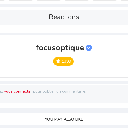
Reactions
focusoptique
1399
ez
vous connecter
pour publier un commentaire.
YOU MAY ALSO LIKE