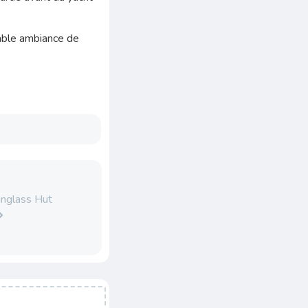
éable ambiance de
nglass Hut