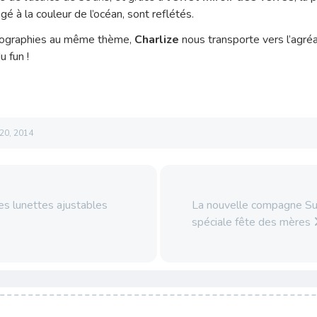
gé à la couleur de l’océan, sont reflétés.
tographies au même thème,
Charlize
nous transporte vers l’agr
u fun !
20, 2014
es lunettes ajustables
La nouvelle compagne Su
spéciale fête des mères