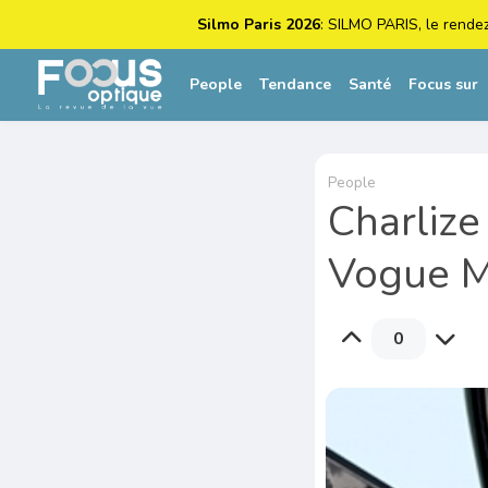
Silmo Paris 2026
: SILMO PARIS, le rende
People
Tendance
Santé
Focus sur
People
Charlize
Vogue M
0