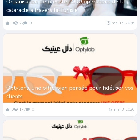
Organisation de près de 1000 opérations de la
cataracte à travers la Tunisie
0
2k
0
mai 15, 2026
Optylens, une offre bien pensée pour fidéliser vos
clients
0
177
0
mai 8, 2026