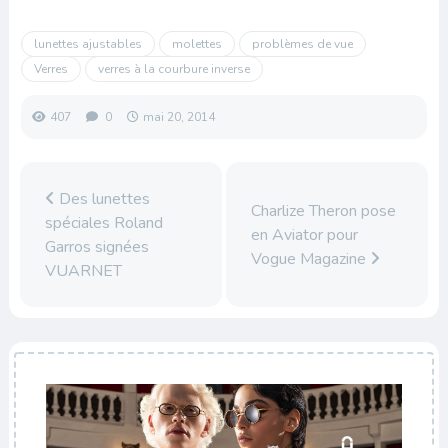
lunettes ajustables
molettes
problèmes de vue
Verres
verres à la courbure inverse
407
0
mai 20, 2014
Des lunettes
Charlize Theron pose
spéciales Roland
en Aviator pour
Garros signées
Vogue Magazine
VUARNET