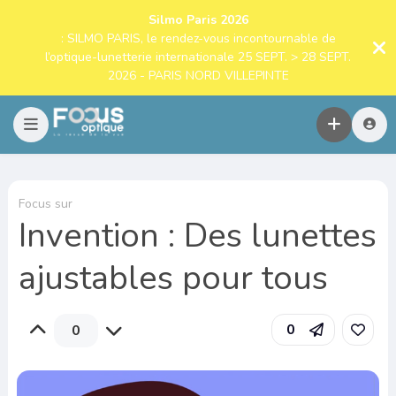
Silmo Paris 2026
: SILMO PARIS, le rendez-vous incontournable de
l’optique-lunetterie internationale 25 SEPT. > 28 SEPT.
2026 - PARIS NORD VILLEPINTE
Focus sur
Invention : Des lunettes
ajustables pour tous
0
0