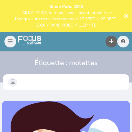
Silmo Paris 2026
: SILMO PARIS, le rendez-vous incontournable de
l’optique-lunetterie internationale 25 SEPT. > 28 SEPT.
2026 - PARIS NORD VILLEPINTE
Étiquette :
molettes