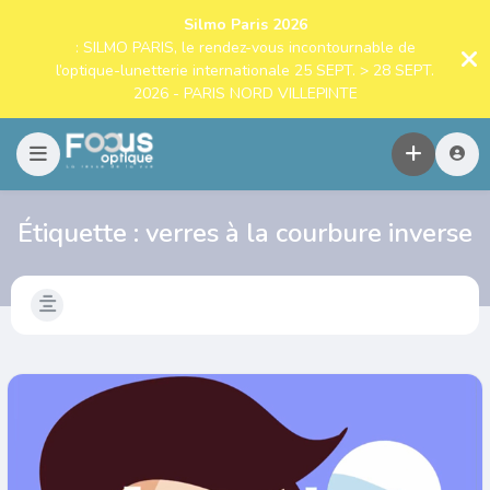
Silmo Paris 2026
: SILMO PARIS, le rendez-vous incontournable de
l’optique-lunetterie internationale 25 SEPT. > 28 SEPT.
2026 - PARIS NORD VILLEPINTE
Étiquette :
verres à la courbure inverse