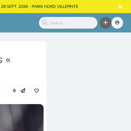
. > 28 SEPT. 2026 - PARIS NORD VILLEPINTE
s «
0