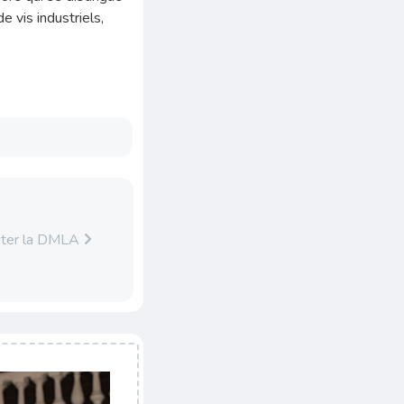
 vis industriels,
aiter la DMLA