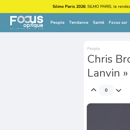
Silmo Paris 2026
: SILMO PARIS, le rende
People
Tendance
Santé
Focus sur
People
Chris Br
Lanvin »
0