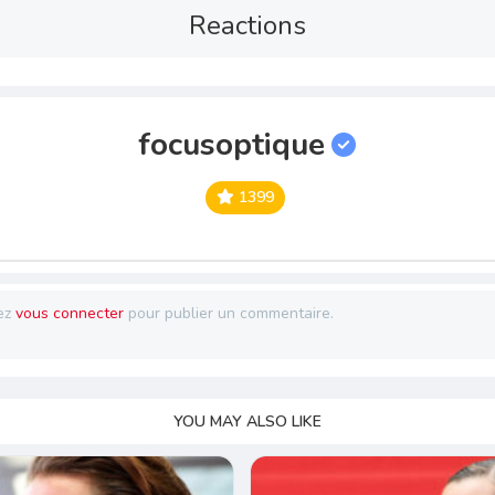
Reactions
focusoptique
1399
ez
vous connecter
pour publier un commentaire.
YOU MAY ALSO LIKE