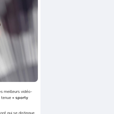
s meilleurs vidéo-
e tenue
« sporty
oré qui se distingue