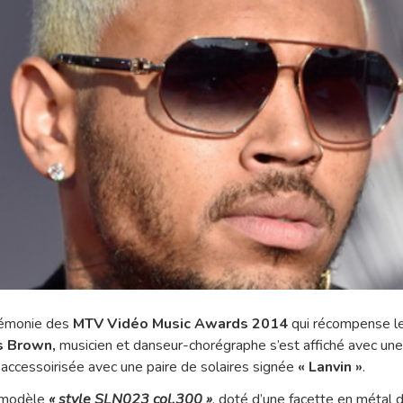
érémonie des
MTV Vidéo Music Awards 2014
qui récompense le
s Brown,
musicien et danseur-chorégraphe s’est affiché avec un
t accessoirisée avec une paire de solaires signée
«
Lanvin »
.
sé modèle
« style SLN023 col.300 »
, doté d’une facette en métal d