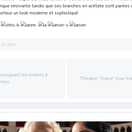
ique innovante tandis que ses branches en acétate sont parées de
porteur un look moderne et sophistiqué.
 27, 2014
ourageant les enfants à
Thérapie "Oraya" pour tr
ettes