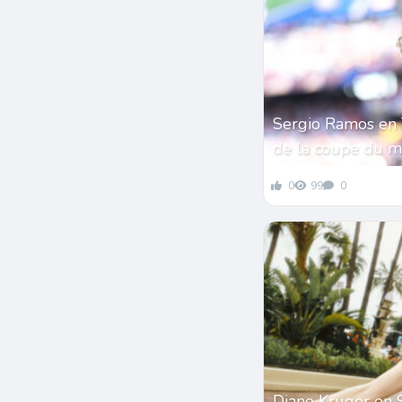
Sergio Ramos en 
de la coupe du 
0
99
0
Diane Kruger en 