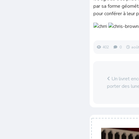
par sa forme géométr
pour conférer à leur 
402
0
août
Un livret enc
porter des lun