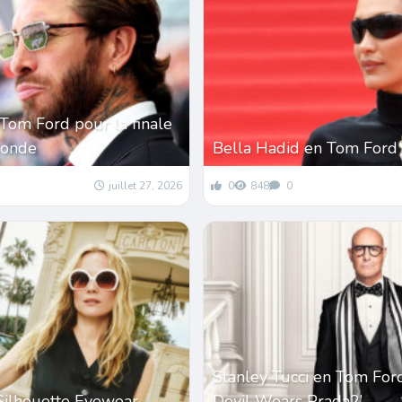
Tom Ford pour la finale
monde
Bella Hadid en Tom Ford
juillet 27, 2026
0
848
0
Stanley Tucci en Tom For
Silhouette Eyewear
Devil Wears Prada2’