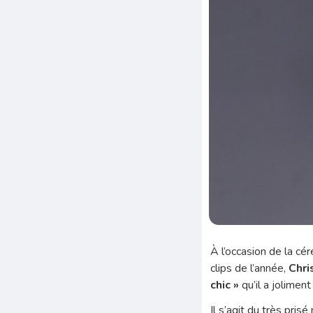
À l’occasion de la c
clips de l’année,
Chri
chic »
qu’il a jolimen
Il s’agit du très pri