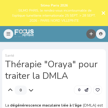
Silmo Paris 2026
: SILMO PARIS, le rendez-vous incontournable de
l’optique-lunetterie internationale 25 SEPT. > 28 SEPT.
2026 - PARIS NORD VILLEPINTE
Santé
Thérapie "Oraya" pour
traiter la DMLA
0
0
La
dégénérescence maculaire liée à l’âge
(DMLA) est