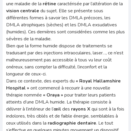
une maladie de la
rétine
caractérisée par l’altération de la
vision centrale
du sujet. Elle se présente sous
différentes formes à savoir les DMLA précoces, les
DMLA atrophiques (sèches) et les DMLA exsudatives
(humides). Ces dernières sont considérées comme les plus
sévères de la maladie.
Bien que la forme humide dispose de traitements se
traduisant par des injections intraoculaires, laser…, ce n’est
malheureusement pas accessible à tous vu leur coût
onéreux, sans compter la difficulté, l’inconfort et la
longueur de ceux-ci.
Dans ce contexte, des experts du
« Royal Hallamshire
Hospital »
ont commencé à recourir à une nouvelle
thérapie nommée
« Oraya »
pour traiter leurs patients
atteints d’une DMLA humide. La thérapie consiste à
délivrer à l’intérieur de
l’
œil
des
rayons X
qui sont à la fois
indolores, très ciblés et de faible énergie, semblables à
ceux utilisés dans la
radiographie dentaire
. Le tout
s’effectue en quelques minutes moyennant un dispositif