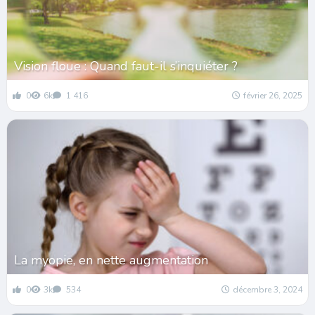
Vision floue : Quand faut-il s’inquiéter ?
0
6k
1 416
février 26, 2025
La myopie, en nette augmentation
0
3k
534
décembre 3, 2024