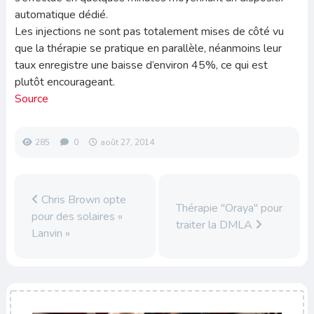
automatique dédié.
Les injections ne sont pas totalement mises de côté vu
que la thérapie se pratique en parallèle, néanmoins leur
taux enregistre une baisse d’environ 45%, ce qui est
plutôt encourageant.
Source
285
0
août 27, 2014
Chris Brown opte
Thérapie "Oraya" pour
pour des solaires «
traiter la DMLA
Lanvin »