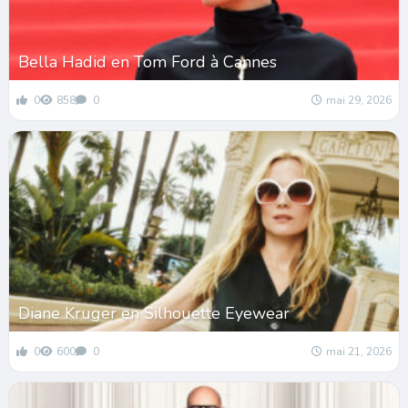
Bella Hadid en Tom Ford à Cannes
0
858
0
mai 29, 2026
Diane Kruger en Silhouette Eyewear
0
600
0
mai 21, 2026