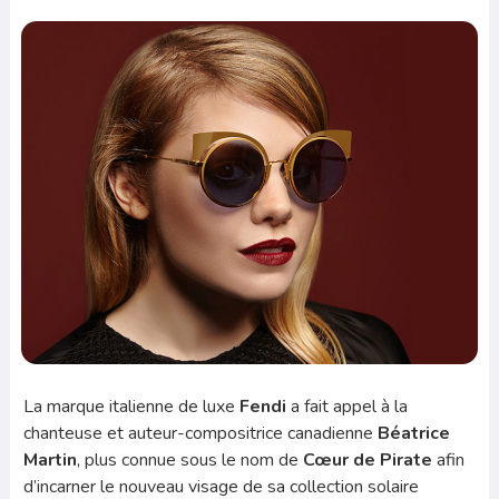
La marque italienne de luxe
Fendi
a fait appel à la
chanteuse et auteur-compositrice canadienne
Béatrice
Martin
, plus connue sous le nom de
Cœur de Pirate
afin
d’incarner le nouveau visage de sa collection solaire