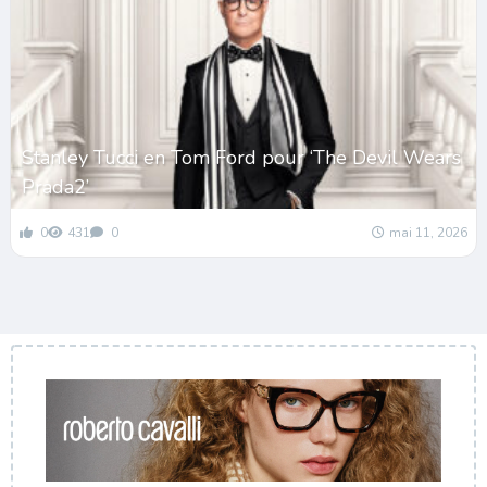
Stanley Tucci en Tom Ford pour ‘The Devil Wears
Prada2’
0
431
0
mai 11, 2026