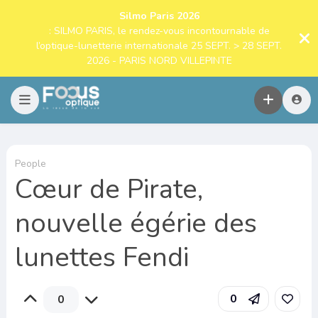
Silmo Paris 2026
: SILMO PARIS, le rendez-vous incontournable de
l’optique-lunetterie internationale 25 SEPT. > 28 SEPT.
2026 - PARIS NORD VILLEPINTE
People
Cœur de Pirate,
nouvelle égérie des
lunettes Fendi
0
0