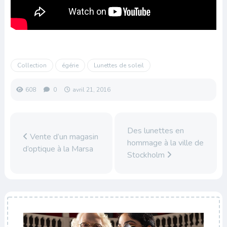
Collection
égérie
Lunettes de soleil
608
0
avril 21, 2016
Des lunettes en
Vente d’un magasin
hommage à la ville de
d’optique à la Marsa
Stockholm