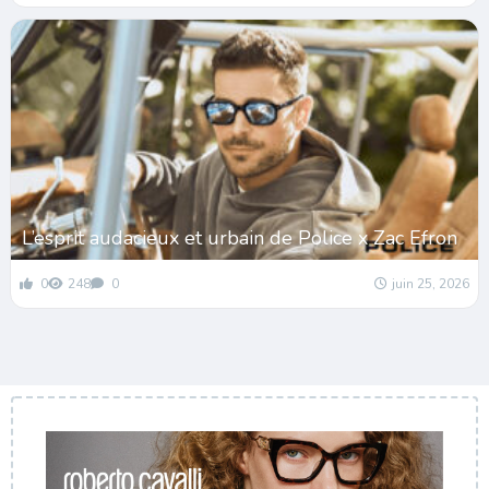
L’esprit audacieux et urbain de Police x Zac Efron
0
248
0
juin 25, 2026