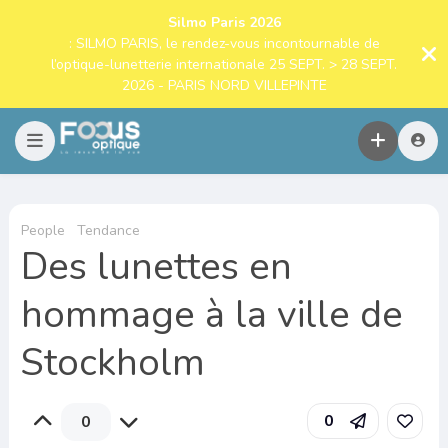
Silmo Paris 2026
: SILMO PARIS, le rendez-vous incontournable de
l’optique-lunetterie internationale 25 SEPT. > 28 SEPT.
2026 - PARIS NORD VILLEPINTE
People
Tendance
Des lunettes en
hommage à la ville de
Stockholm
0
0