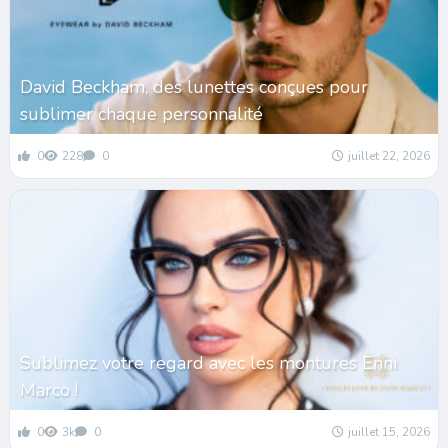
David Beckham, des lunettes conçues pour
sublimer chaque personnalité
0
228
0
juillet 22, 2026
Sublimez votre regard avec les montures Enni
Marco !
0
3k
0
juillet 15, 2026