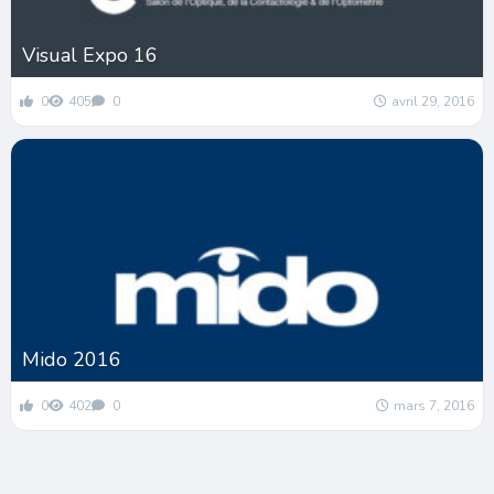
Visual Expo 16
0
405
0
avril 29, 2016
Mido 2016
0
402
0
mars 7, 2016