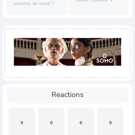
Céline Eyewear
lunettes de soleil ?
Reactions
0
0
0
0