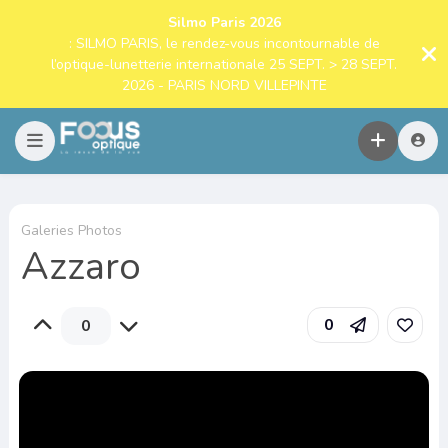
Silmo Paris 2026
: SILMO PARIS, le rendez-vous incontournable de
l’optique-lunetterie internationale 25 SEPT. > 28 SEPT.
2026 - PARIS NORD VILLEPINTE
Galeries Photos
Azzaro
0
0