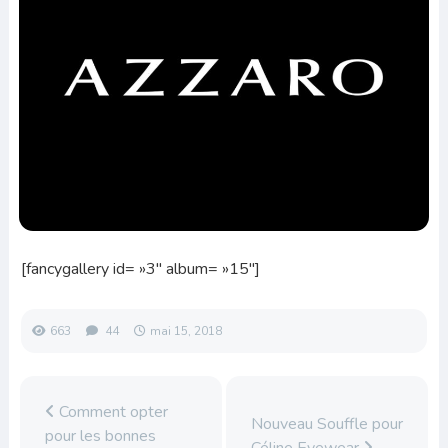
[fancygallery id= »3″ album= »15″]
663
44
mai 15, 2018
Comment opter
Nouveau Souffle pour
pour les bonnes