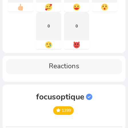
0
0
Reactions
focusoptique
1399