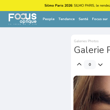
Silmo Paris 2026
: SILMO PARIS, le rende
People
Tendance
Santé
Focus sur
Galeries Photos
Galerie 
0