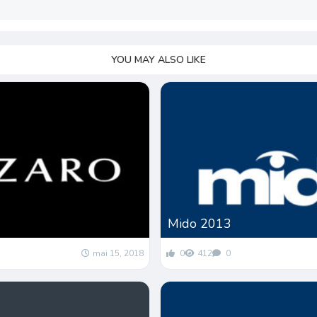
YOU MAY ALSO LIKE
Mido 2013
mai 15, 2018
0
412
0