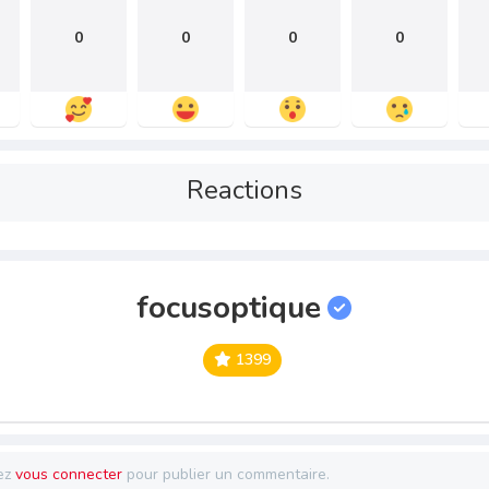
0
0
0
0
Reactions
focusoptique
1399
ez
vous connecter
pour publier un commentaire.