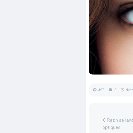
492
0
déc
Rezin se lanc
optiques