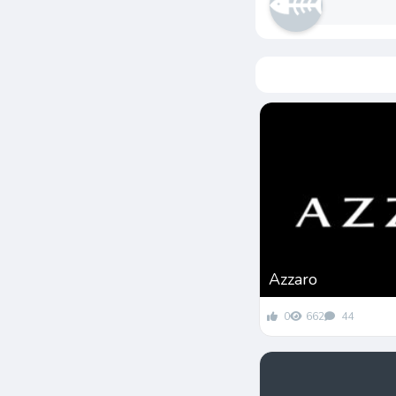
Azzaro
0
662
44