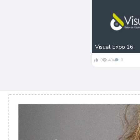
Visual Expo 16
0
404
0