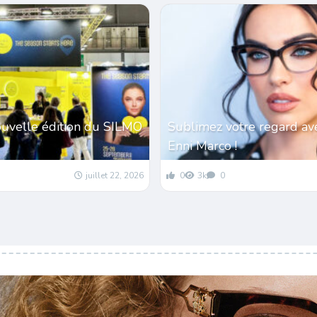
ouvelle édition du SILMO
Sublimez votre regard av
Enni Marco !
juillet 22, 2026
0
3k
0