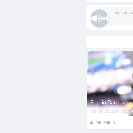
Vous dev
Sergio Ramos en 
de la coupe du 
0
63
0