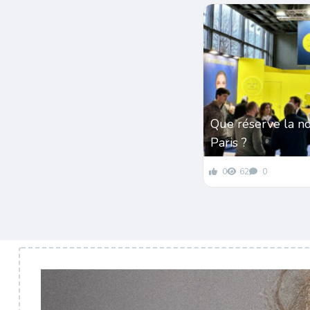
Que réserve la n
Paris ?
0
62
0