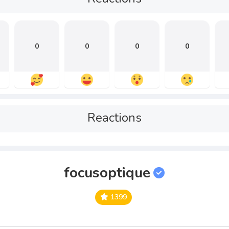
0
0
0
0
Reactions
focusoptique
1399