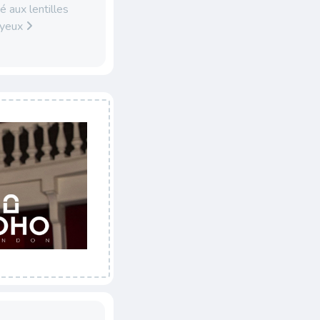
é aux lentilles
 yeux