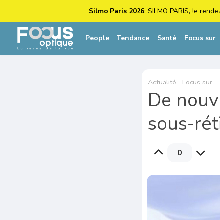
Silmo Paris 2026
: SILMO PARIS, le rende
People
Tendance
Santé
Focus sur
Actualité
Focus sur
De nouve
sous-rét
0