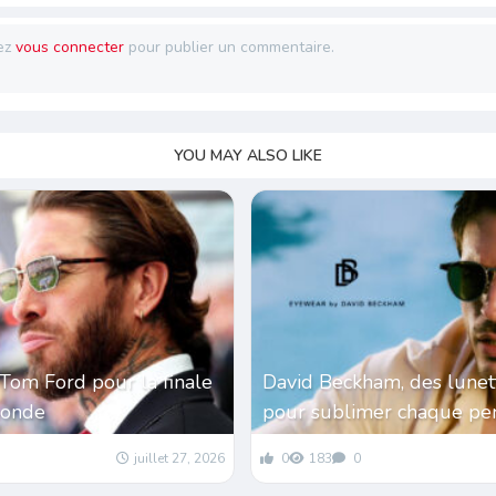
ez
vous connecter
pour publier un commentaire.
YOU MAY ALSO LIKE
Tom Ford pour la finale
David Beckham, des lunet
monde
pour sublimer chaque per
juillet 27, 2026
0
183
0