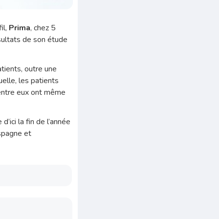
il,
Prima
, chez 5
sultats de son étude
atients, outre une
uelle, les patients
d’entre eux ont même
’ici la fin de l’année
Espagne et