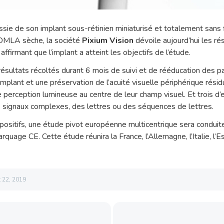
ussie de son implant sous-rétinien miniaturisé et totalement sans f
 DMLA sèche, la société
Pixium Vision
dévoile aujourd’hui les ré
 affirmant que l’implant a atteint les objectifs de l’étude.
 résultats récoltés durant 6 mois de suivi et de rééducation des p
implant et une préservation de l’acuité visuelle périphérique résid
e perception lumineuse au centre de leur champ visuel. Et trois 
es signaux complexes, des lettres ou des séquences de lettres.
positifs, une étude pivot européenne multicentrique sera conduite d
rquage CE. Cette étude réunira la France, l’Allemagne, l’Italie, l’
 22, 2019