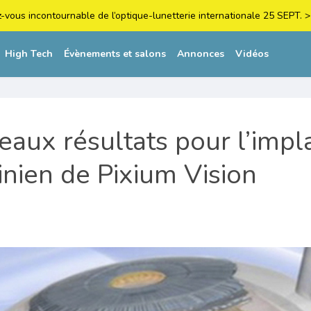
z-vous incontournable de l’optique-lunetterie internationale 25 SEPT
High Tech
Évènements et salons
Annonces
Vidéos
aux résultats pour l’impl
inien de Pixium Vision