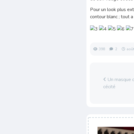
Pour un look plus ext
contour blanc ; tout a 
398
2
août
Un masque de
cécité