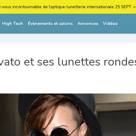
z-vous incontournable de l’optique-lunetterie internationale 25 SEPT
High Tech
Évènements et salons
Annonces
Vidéos
ato et ses lunettes ronde