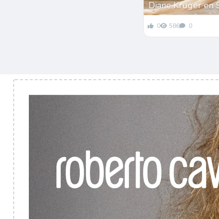
Diane Kruger en 
0
586
0