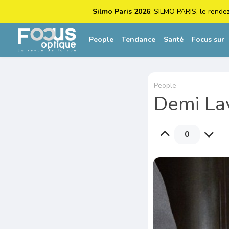
Silmo Paris 2026
: SILMO PARIS, le rende
People
Tendance
Santé
Focus sur
People
Demi Lav
0