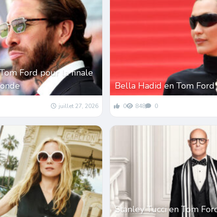
Tom Ford pour la finale
monde
Bella Hadid en Tom Ford
juillet 27, 2026
0
848
0
Stanley Tucci en Tom For