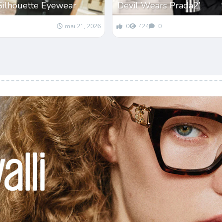
Silhouette Eyewear
Devil Wears Prada2’
mai 21, 2026
0
424
0