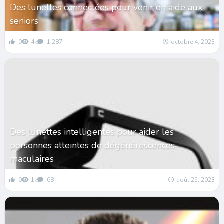
Des lunettes connectées pour venir en aide aux
seniors
0
4k
1 287
octobre 4, 2023
Des lunettes intelligentes pour aider les
personnes atteintes de dégénérescences
maculaires
0
1k
68
août 25, 2023