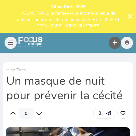
Silmo Paris 2026
: SILMO PARIS, le rendez-vous incontournable de
l’optique-lunetterie internationale 25 SEPT. > 28 SEPT.
2026 - PARIS NORD VILLEPINTE
High Tech
Un masque de nuit
pour prévenir la cécité
0
0