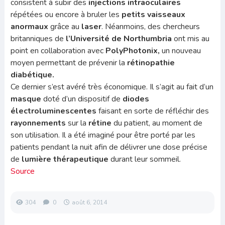
consistent à subir des
injections intraoculaires
répétées ou encore à bruler les
petits
vaisseaux
anormaux
grâce au
laser
. Néanmoins, des chercheurs
britanniques de
l’Université de
Northumbria
ont mis au
point en collaboration avec
PolyPhotonix,
un nouveau
moyen permettant de prévenir la
rétinopathie
diabétique.
Ce dernier
s’est avéré très économique. Il s’agit au fait d’un
masque
doté d’un dispositif de
diodes
électroluminescentes
faisant en sorte de réfléchir des
rayonnements
sur la
rétine
du patient, au moment de
son utilisation. Il a été imaginé pour être porté par les
patients pendant la nuit afin de délivrer une dose précise
de
lumière thérapeutique
durant leur sommeil.
Source
304
0
août 6, 2014