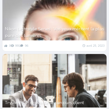
Nikon Lightstyle Series : Vos yeux méritent la plus
pure des lumières
0
991
96
avril 25, 2023
Trylive POP réinvente le parcours client