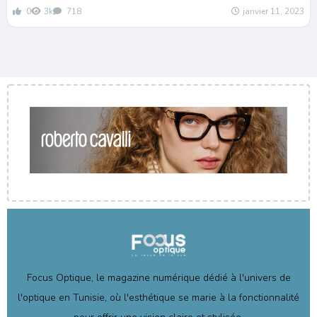
0
3k
718
janvier 11, 2023
Focus Optique, le magazine numérique dédié à l'univers de
l'optique en Tunisie, où l'esthétique se marie à la fonctionnalité