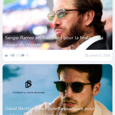
Sergio Ramos en Tom Ford pour la finale de la
coupe du monde
0
271
0
juillet 27, 2026
David Beckham, des lunettes conçues pour