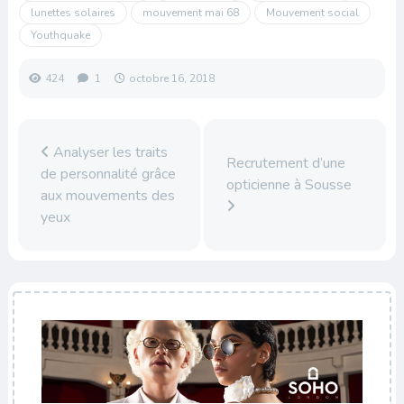
lunettes solaires
mouvement mai 68
Mouvement social
Youthquake
424
1
octobre 16, 2018
Analyser les traits
Recrutement d’une
de personnalité grâce
opticienne à Sousse
aux mouvements des
yeux