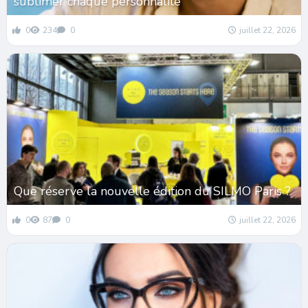
sublimer chaque personnalité
0
234
0
juillet 22, 2026
Que réserve la nouvelle édition du SILMO Paris ?
0
87
0
juillet 22, 2026