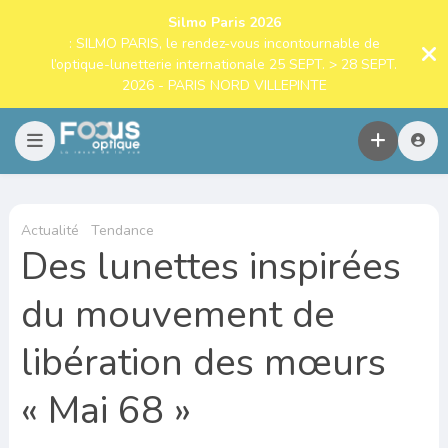
Silmo Paris 2026
: SILMO PARIS, le rendez-vous incontournable de
l’optique-lunetterie internationale 25 SEPT. > 28 SEPT.
2026 - PARIS NORD VILLEPINTE
Actualité
Tendance
Des lunettes inspirées
du mouvement de
libération des mœurs
« Mai 68 »