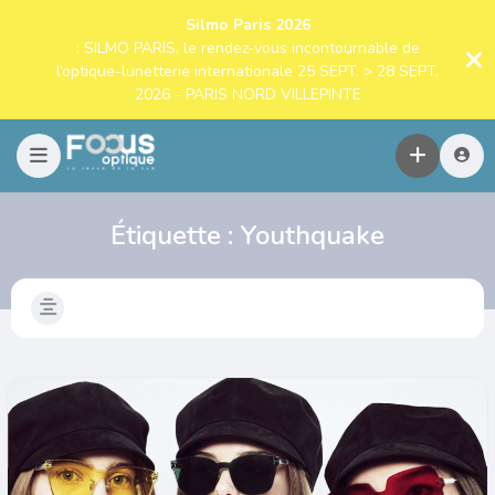
Silmo Paris 2026
: SILMO PARIS, le rendez-vous incontournable de
l’optique-lunetterie internationale 25 SEPT. > 28 SEPT.
2026 - PARIS NORD VILLEPINTE
Étiquette :
Youthquake