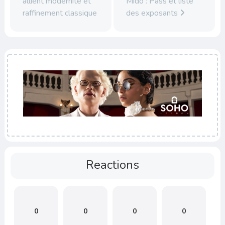
allient modernité et
Mido : Pass et liste
raffinement classique
des exposants
Reactions
0
0
0
0