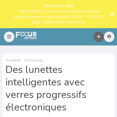
Silmo Paris 2026
: SILMO PARIS, le rendez-vous incontournable de
l’optique-lunetterie internationale 25 SEPT. > 28 SEPT.
2026 - PARIS NORD VILLEPINTE
Actualité
Technology
Des lunettes
intelligentes avec
verres progressifs
électroniques