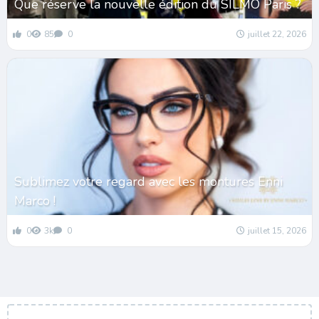
Que réserve la nouvelle édition du SILMO Paris ?
0
85
0
juillet 22, 2026
Sublimez votre regard avec les montures Enni
Marco !
0
3k
0
juillet 15, 2026