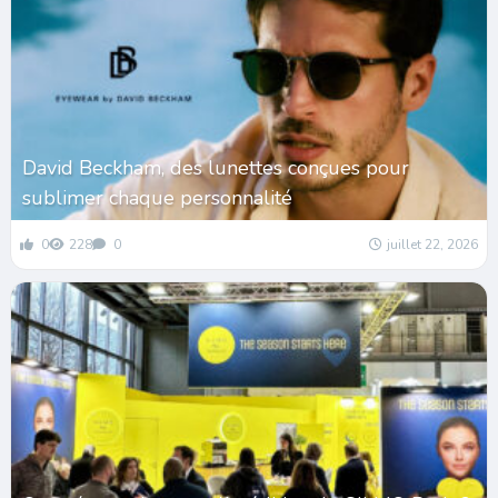
David Beckham, des lunettes conçues pour
sublimer chaque personnalité
0
228
0
juillet 22, 2026