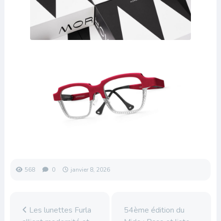
568
0
janvier 8, 2026
Les lunettes Furla
54ème édition du