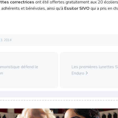
ttes correctrices
ont été offertes gratuitement aux 20 écoliers
adhérents et bénévoles, ainsi qu’à
Essilor SIVO
qui a pris en ch
l 3, 2014
moristique défend le
Les premières lunettes 
en
Enduro