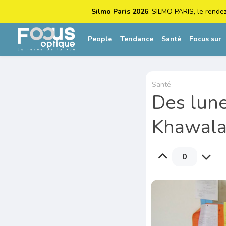
Silmo Paris 2026
: SILMO PARIS, le rende
People
Tendance
Santé
Focus sur
Santé
Des lune
Khawala
0