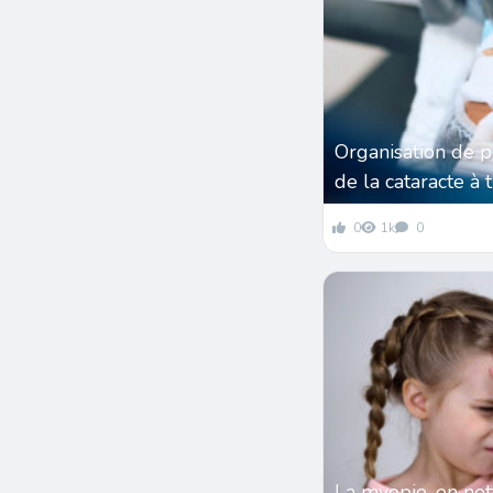
Organisation de 
de la cataracte à 
0
1k
0
La myopie, en ne