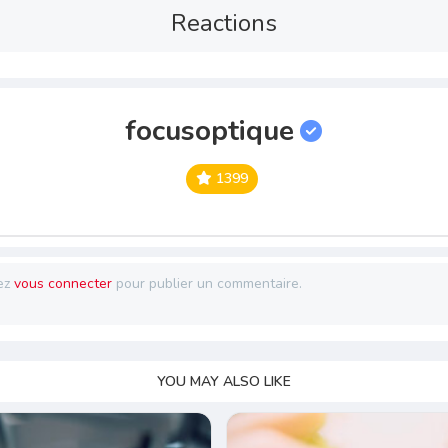
Reactions
focusoptique
1399
ez
vous connecter
pour publier un commentaire.
YOU MAY ALSO LIKE