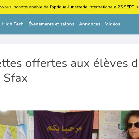
z-vous incontournable de l’optique-lunetterie internationale 25 SEPT
High Tech
Évènements et salons
Annonces
Vidéos
ttes offertes aux élèves d
 Sfax