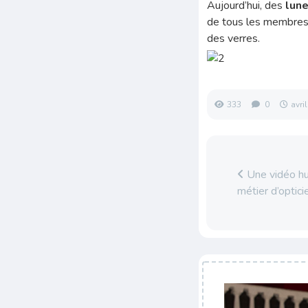
Aujourd’hui, des
lune
de tous les membres 
des verres.
333
0
avri
Une vidéo hu
métier d’optici