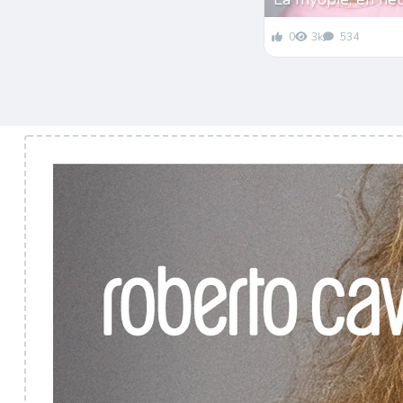
0
3k
534