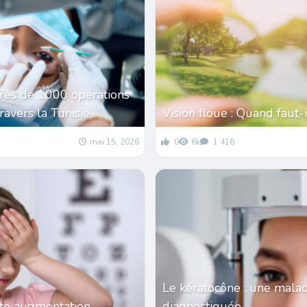
près de 1000 opérations
travers la Tunisie
Vision floue : Quand faut-i
mai 15, 2026
0
6k
1 416
Le kératocône : une mala
tte augmentation
diagnostiquée