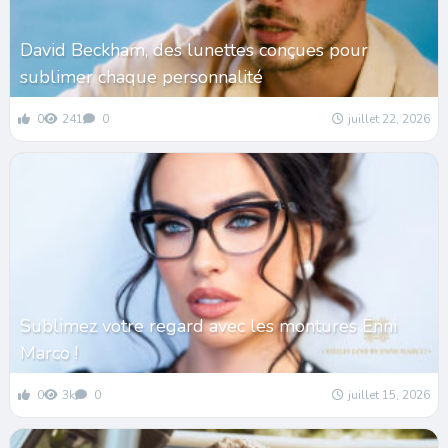
David Beckham, des lunettes conçues pour
sublimer chaque personnalité
0
241
0
juillet 22, 2026
Sublimez votre regard avec les montures Enni
Marco !
0
3k
0
juillet 15, 2026