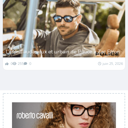
L’esprit audacieux et urbain de Police x Zac Efron
0
255
0
juin 25, 2026