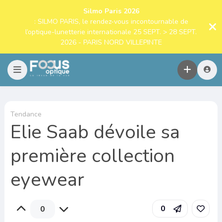
Silmo Paris 2026
: SILMO PARIS, le rendez-vous incontournable de
l’optique-lunetterie internationale 25 SEPT. > 28 SEPT.
2026 - PARIS NORD VILLEPINTE
Tendance
Elie Saab dévoile sa
première collection
eyewear
0
0