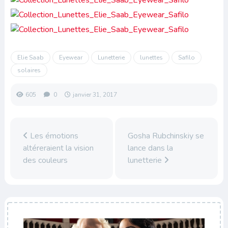
Elie Saab
Eyewear
Lunetterie
lunettes
Safilo
solaires
605
0
janvier 31, 2017
Les émotions
Gosha Rubchinskiy se
altéreraient la vision
lance dans la
des couleurs
lunetterie