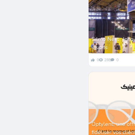
Silmo Next : Inno
visions
0
288
0
Optylens, une off
fidéliser vos clie