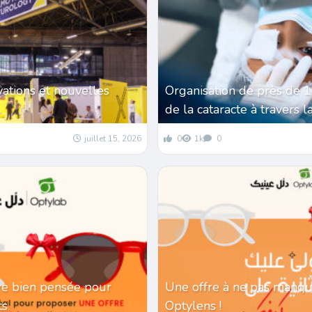
vations et nouvelles
Organisation de près de 
de la cataracte à travers l
juillet 15, 2026
0
1k
0
re bien pensée pour
Une offre à ne pas manqu
nts
Optylens !