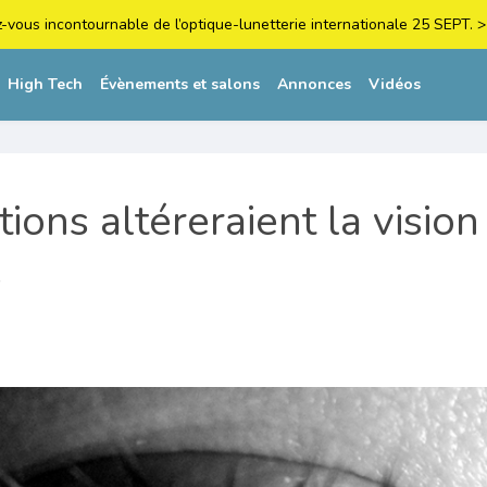
z-vous incontournable de l’optique-lunetterie internationale 25 SEPT
High Tech
Évènements et salons
Annonces
Vidéos
ions altéreraient la vision
s