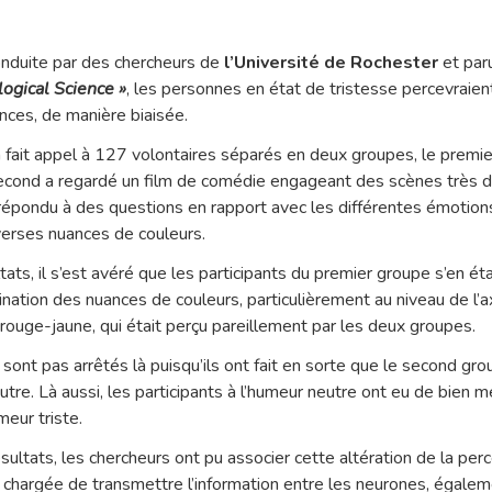
nduite par des chercheurs de
l’Université de Rochester
et par
logical Science »
, les personnes en état de tristesse percevraient
ces, de manière biaisée.
 fait appel à 127 volontaires séparés en deux groupes, le premier
second a regardé un film de comédie engageant des scènes très drô
répondu à des questions en rapport avec les différentes émotions
verses nuances de couleurs.
tats, il s’est avéré que les participants du premier groupe s’en ét
ination des nuances de couleurs, particulièrement au niveau de l’a
 rouge-jaune, qui était perçu pareillement par les deux groupes.
sont pas arrêtés là puisqu’ils ont fait en sorte que le second gr
eutre. Là aussi, les participants à l’humeur neutre ont eu de bien m
meur triste.
ultats, les chercheurs ont pu associer cette altération de la per
 chargée de transmettre l’information entre les neurones, égale