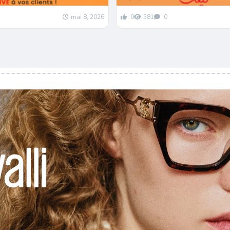
mai 8, 2026
0
581
0