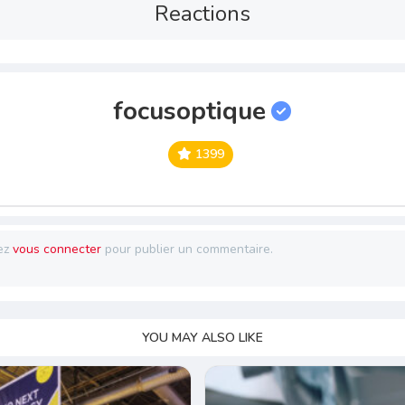
Reactions
focusoptique
1399
ez
vous connecter
pour publier un commentaire.
YOU MAY ALSO LIKE