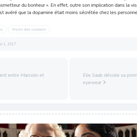
metteur du bonheur ». En effet, outre son implication dans la vi
s’est avéré que la dopamine était moins sécrétée chez les personne
ns
Vision des couleurs
ier 1, 2017
t entre Marcolin et
Elie Saab dévoile sa prem
eyewear