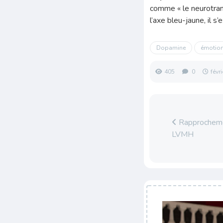
comme « le neurotrans
l’axe bleu-jaune, il 
Dopamine
émotio
405
0
févr
Rapprochemen
LVMH