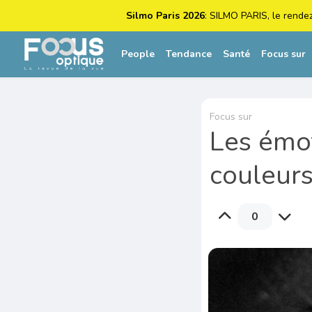
Silmo Paris 2026
: SILMO PARIS, le rende
People
Tendance
Santé
Focus sur
Focus sur
Les émot
couleur
0