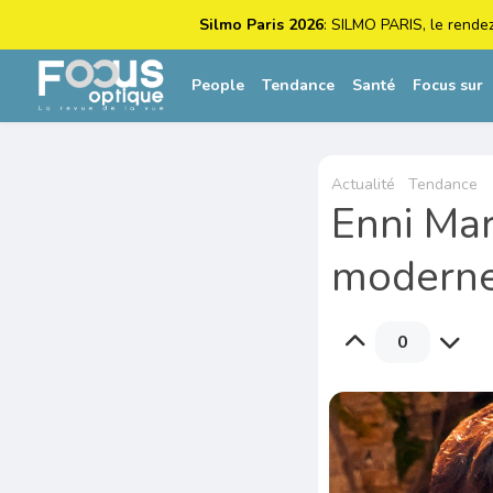
Silmo Paris 2026
: SILMO PARIS, le rende
People
Tendance
Santé
Focus sur
Actualité
Tendance
Enni Mar
modern
0