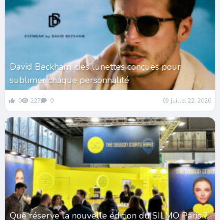
David Beckham, des lunettes conçues pour
sublimer chaque personnalité
0
227
0
juillet 22, 2026
Que réserve la nouvelle édition du SILMO Paris ?