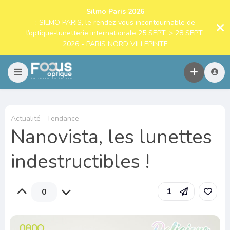
Silmo Paris 2026
: SILMO PARIS, le rendez-vous incontournable de
l’optique-lunetterie internationale 25 SEPT. > 28 SEPT.
2026 - PARIS NORD VILLEPINTE
Actualité
Tendance
Nanovista, les lunettes
indestructibles !
1
0