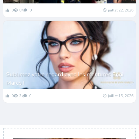
0
84
0
juillet 22, 2026
Sublimez votre regard avec les montures Enni
Marco !
0
3k
0
juillet 15, 2026