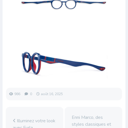
986
0
août 16, 2025
Enni Marco, des
Illuminez votre look
styles classiques et
avec Furla