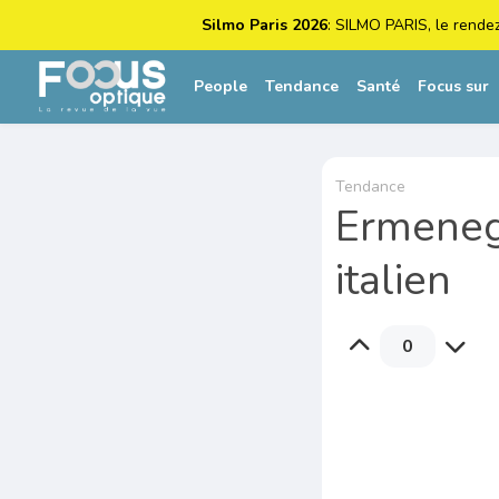
Silmo Paris 2026
: SILMO PARIS, le rende
People
Tendance
Santé
Focus sur
Tendance
Ermenegi
italien
0