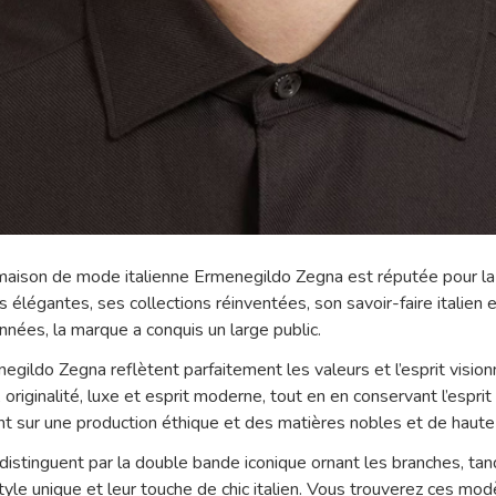
aison de mode italienne Ermenegildo Zegna est réputée pour la 
 élégantes, ses collections réinventées, son savoir-faire italie
années, la marque a conquis un large public.
egildo Zegna reflètent parfaitement les valeurs et l’esprit vision
originalité, luxe et esprit moderne, tout en en conservant l’esprit
t sur une production éthique et des matières nobles et de haute 
istinguent par la double bande iconique ornant les branches, tan
style unique et leur touche de chic italien. Vous trouverez ces mo