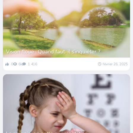
Vision floue : Quand faut-il s’inquiéter ?
0
6k
1 416
février 26, 2025