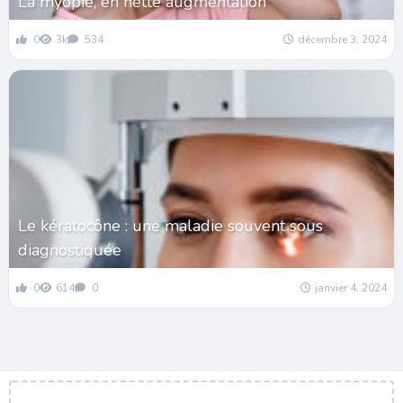
La myopie, en nette augmentation
0
3k
534
décembre 3, 2024
Le kératocône : une maladie souvent sous
diagnostiquée
0
614
0
janvier 4, 2024