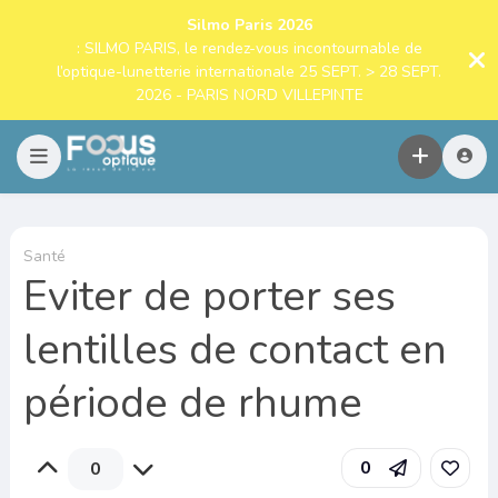
Silmo Paris 2026
: SILMO PARIS, le rendez-vous incontournable de
l’optique-lunetterie internationale 25 SEPT. > 28 SEPT.
2026 - PARIS NORD VILLEPINTE
Santé
Eviter de porter ses
lentilles de contact en
période de rhume
0
0