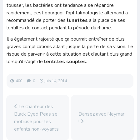
tousser, les bactéries ont tendance à se répandre
rapidement, c’est pourquoi l’ophtalmologiste allemand a
recommandé de porter des
lunettes
à la place de ses
lentilles de contact pendant la période du rhume.
Il a également rajouté que ça pourrait entraîner de plus
graves complications allant jusque la perte de sa vision. Le
risque de parvenir à cette situation est d’autant plus grand
lorsqu’il s’agit de
lentilles souples
.
400
0
juin 14, 2014
Le chanteur des
Black Eyed Peas se
Dansez avec Neymar
mobilise pour les
!
enfants non-voyants