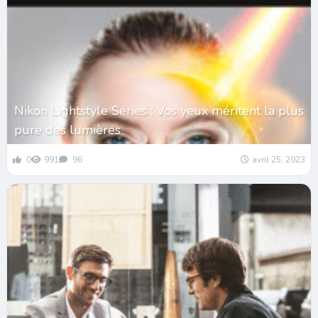
Nikon Lightstyle Series : Vos yeux méritent la plus
pure des lumières
0
991
96
avril 25, 2023