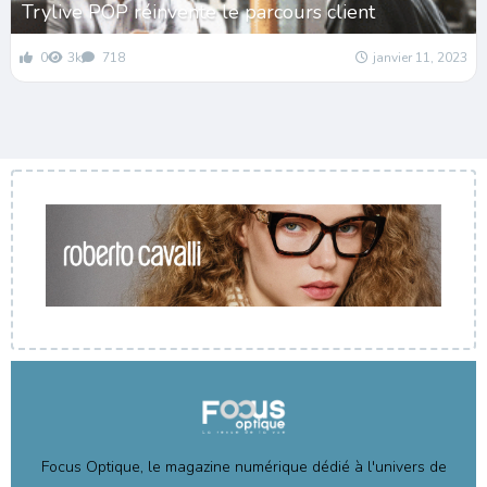
Trylive POP réinvente le parcours client
0
3k
718
janvier 11, 2023
Focus Optique, le magazine numérique dédié à l'univers de