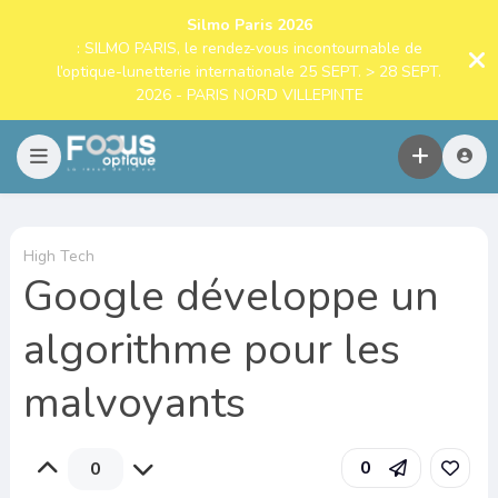
Silmo Paris 2026
: SILMO PARIS, le rendez-vous incontournable de
l’optique-lunetterie internationale 25 SEPT. > 28 SEPT.
2026 - PARIS NORD VILLEPINTE
High Tech
Google développe un
algorithme pour les
malvoyants
0
0