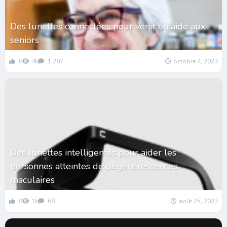
Des lunettes connectées pour venir en aide aux
seniors
0
4k
1 287
octobre 4, 2023
Des lunettes intelligentes pour aider les
personnes atteintes de dégénérescences
maculaires
0
1k
68
août 25, 2023