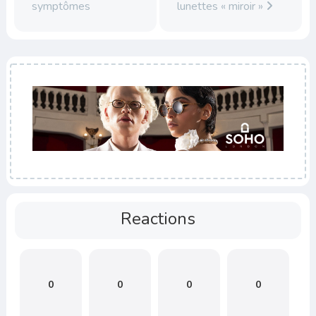
symptômes
lunettes « miroir »
Reactions
0
0
0
0