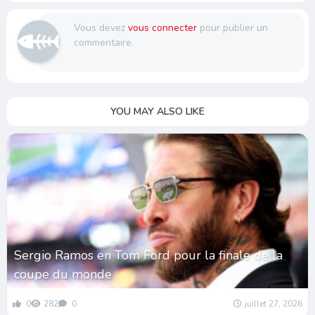
Vous devez
vous connecter
pour publier un
commentaire.
YOU MAY ALSO LIKE
Sergio Ramos en Tom Ford pour la finale de la
coupe du monde
0
282
0
juillet 27, 2026