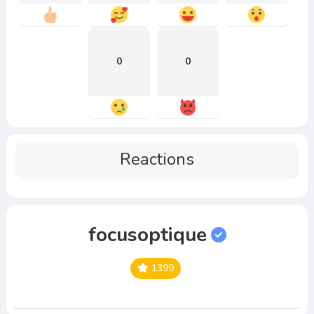
0
0
Reactions
focusoptique
1399