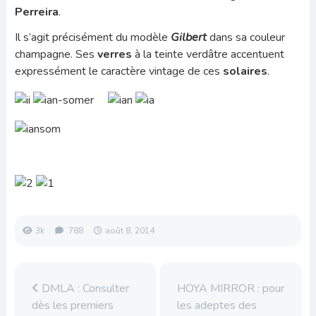
Perreira
.
Il s’agit précisément du modèle
Gilbert
dans sa couleur
champagne. Ses
verres
à la teinte verdâtre accentuent
expressément le caractère vintage de ces
solaires
.
3k
788
août 8, 2014
DMLA : Consulter
HOYA MIRROR : pour
dès les premiers
les adeptes des