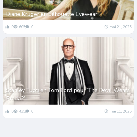
Diane Kruger en Silhouette Eyewear
0
605
0
mai 21, 2026
Stanley Tucci en Tom Ford pour ‘The Devil Wears
Prada2’
0
435
0
mai 11, 2026