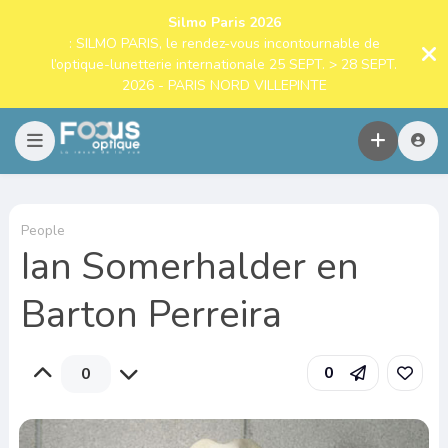
Silmo Paris 2026
: SILMO PARIS, le rendez-vous incontournable de
l’optique-lunetterie internationale 25 SEPT. > 28 SEPT.
2026 - PARIS NORD VILLEPINTE
People
Ian Somerhalder en
Barton Perreira
0
0