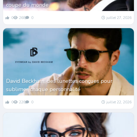
coupe du monde
0
268
0
juillet 27, 2026
David Beckham, des lunettes conçues pour
sublimer chaque personnalité
0
228
0
juillet 22, 2026