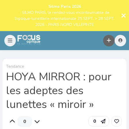
Silmo Paris 2026
: SILMO PARIS, le rendez-vous incontournable de
l’optique-lunetterie internationale 25 SEPT. > 28 SEPT.
2026 - PARIS NORD VILLEPINTE
Tendance
HOYA MIRROR : pour
les adeptes des
lunettes « miroir »
0
0