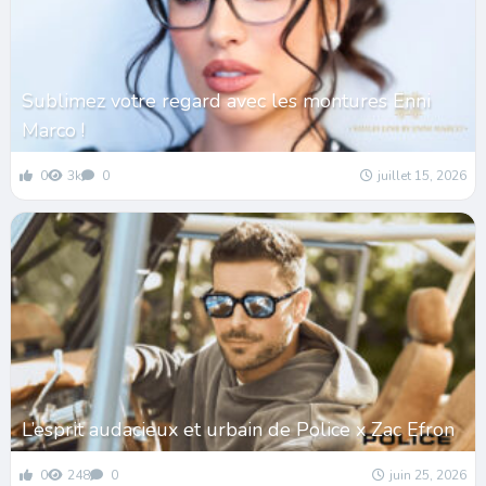
Sublimez votre regard avec les montures Enni
Marco !
0
3k
0
juillet 15, 2026
L’esprit audacieux et urbain de Police x Zac Efron
0
248
0
juin 25, 2026