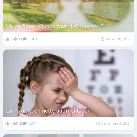
Vision floue : Quand faut-il s’inquiéter ?
0
6k
1 416
février 26, 2025
La myopie, en nette augmentation
0
3k
534
décembre 3, 2024