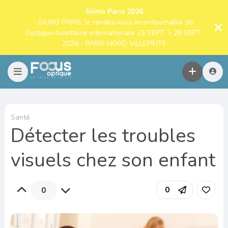
Silmo Paris 2026
: SILMO PARIS, le rendez-vous incontournable de
l’optique-lunetterie internationale 25 SEPT. > 28 SEPT.
2026 - PARIS NORD VILLEPINTE
Santé
Détecter les troubles
visuels chez son enfant
0
0