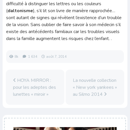
difficulté à distinguer les lettres ou les couleurs
(
daltonisme
), s’il lit son livre de manière rapprochée…
sont autant de signes qui révèlent l’existence d’un trouble
de la vision. Sans oublier de faire savoir à son médecin s’il
existe des antécédents familiaux car les troubles visuels
dans la famille augmentent les risques chez l’enfant. .
8k
1 634
août 7, 2014
HOYA MIRROR :
La nouvelle collection
pour les adeptes des
« New york yankees »
lunettes « miroir »
au Silmo 2014