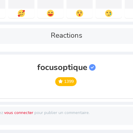
Reactions
focusoptique
1399
ez
vous connecter
pour publier un commentaire.