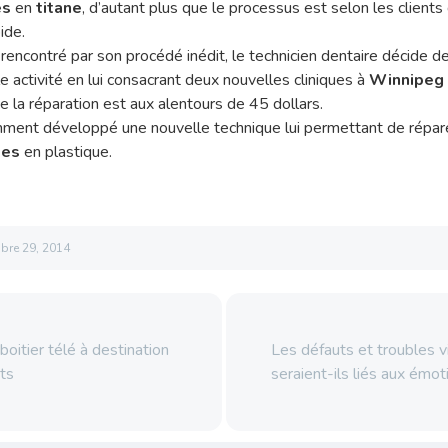
es
en
titane
, d’autant plus que le processus est selon les client
ide.
rencontré par son procédé inédit, le technicien dentaire décide 
 activité en lui consacrant deux nouvelles cliniques à
Winnipeg
e la réparation est aux alentours de 45 dollars.
écemment développé une nouvelle technique lui permettant de rép
tes
en plastique.
bre 29, 2014
boitier télé à destination
Les défauts et troubles v
ts
seraient-ils liés aux émo