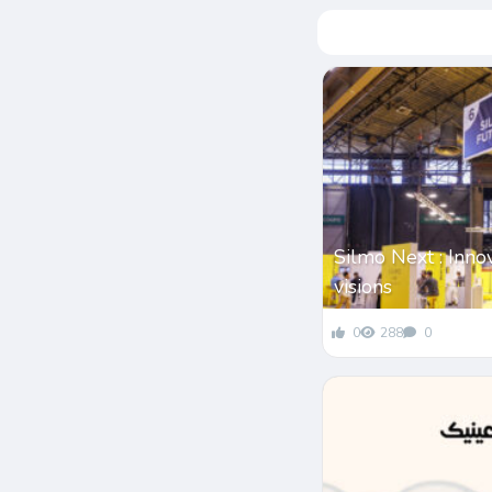
Silmo Next : Inno
visions
0
288
0