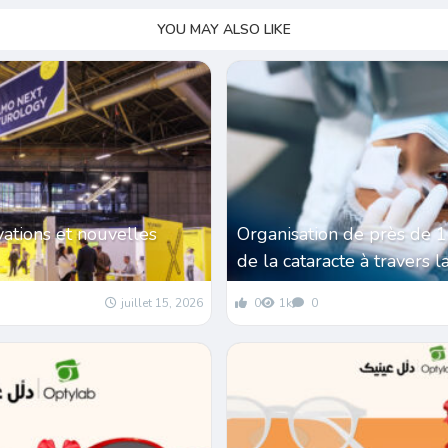
YOU MAY ALSO LIKE
vations et nouvelles
Organisation de près de 
de la cataracte à travers l
juillet 15, 2026
0
1k
0