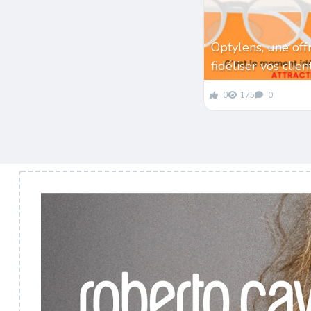
Optylens, une off
fidéliser vos clie
0
175
0