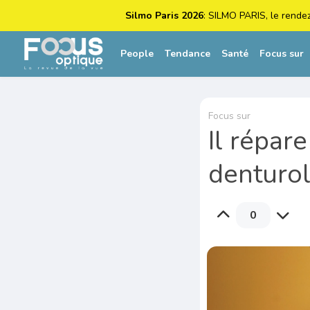
Silmo Paris 2026
: SILMO PARIS, le rende
People
Tendance
Santé
Focus sur
Focus sur
Il répar
denturol
0