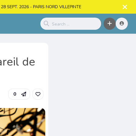
. > 28 SEPT. 2026 - PARIS NORD VILLEPINTE
reil de
0