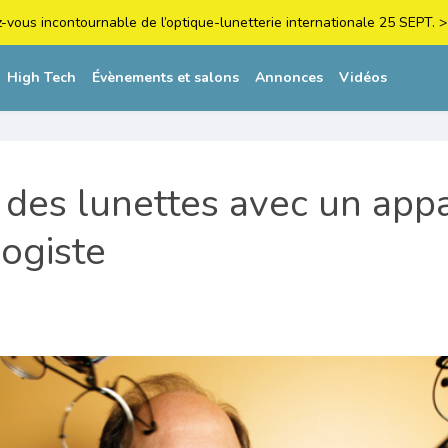
z-vous incontournable de l’optique-lunetterie internationale 25 SEPT
High Tech
Évènements et salons
Annonces
Vidéos
e des lunettes avec un appa
ogiste