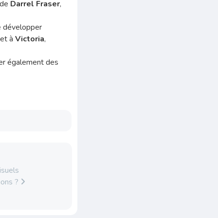
s de
Darrel Fraser
,
de développer
et à
Victoria
,
arer également des
isuels
tions ?