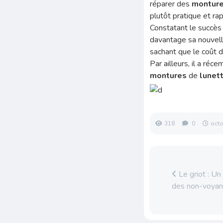
réparer des
montur
plutôt pratique et rap
Constatant le succès 
davantage sa nouvelle
sachant que le coût d
Par ailleurs, il a r
montures
de
lunet
318
0
octo
Le griot : Un 
des non-voyan