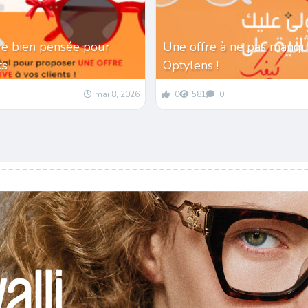
re bien pensée pour
Une offre à ne pas manqu
nts
Optylens !
mai 8, 2026
0
581
0