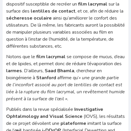
dispositif susceptible de recréer un
film lacrymal
sur la
surface des
lentilles de contact
, et ce, afin de réduire la
sécheresse oculaire
ainsi qu’améliorer le confort des
utilisateurs. De là même, les fabricants auront la possibilité
de manipuler plusieurs variables associées au film en
question à l’instar de l’humidité, de la température, de
différentes substances, etc.
Notons que le
film lacrymal
se compose de mucus, d’eau
et de lipides, et permet donc de réduire l’évaporation des
larmes
. D’ailleurs,
Saad Bhamla
, chercheur en
bioingénierie à
Stanford
affirme qu’
«
une grande partie
de l’inconfort associé au port de lentilles de contact est
liée à la rupture du film lacrymal, un revêtement humide
présent à la surface de l’œil ».
Publiés dans la revue spécialisée
Investigative
Ophtalmology and Visual Science
(IOVS), les résultats
de ce projet dévoilent une
plateforme
imitant la surface
de l’
œil
baptisée
i-DDrOP
(Interfacial Dewetting and