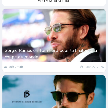
YOU MAY ALSO LIKE
Sergio Ramos en Tom Ford pour la finale de la
coupe du monde
0
269
0
juillet 27, 2026