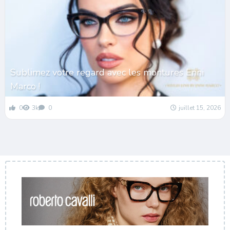
Sublimez votre regard avec les montures Enni
Marco !
0
3k
0
juillet 15, 2026