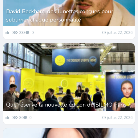
David Beckham, des lunettes conçues pour
sublimer chaque personnalité
0
233
0
juillet 22, 2026
Que réserve la nouvelle édition du SILMO Paris ?
0
86
0
juillet 22, 2026