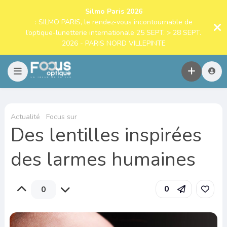
Silmo Paris 2026
: SILMO PARIS, le rendez-vous incontournable de
l’optique-lunetterie internationale 25 SEPT. > 28 SEPT.
2026 - PARIS NORD VILLEPINTE
Actualité
Focus sur
Des lentilles inspirées
des larmes humaines
0
0