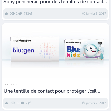
Sony pencherait pour des lentilles de contact
intelligentes
0
2k
782
janvier 3, 2017
Focus sur
Une lentille de contact pour protéger l’œil
contre la lumière bleue et les UV
0
391
2
janvier 2, 2017