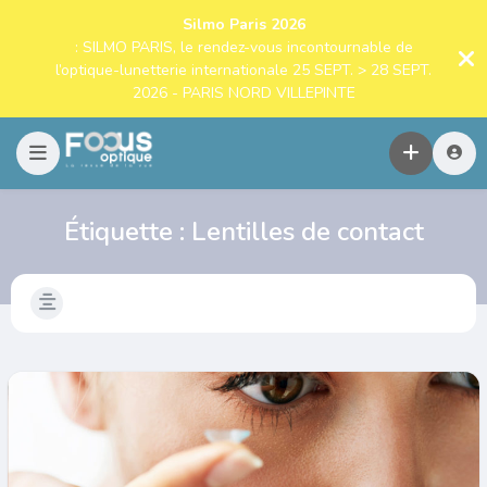
Silmo Paris 2026
: SILMO PARIS, le rendez-vous incontournable de
l’optique-lunetterie internationale 25 SEPT. > 28 SEPT.
2026 - PARIS NORD VILLEPINTE
Étiquette :
Lentilles de contact