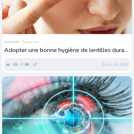
Actualité
Focus sur
Adopter une bonne hygiène de lentilles durant
l’été
0
403
1
juin 26, 2018