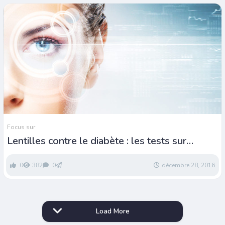
Focus sur
Lentilles contre le diabète : les tests sur
l’Homme repoussés
0
382
0
décembre 28, 2016
Load More