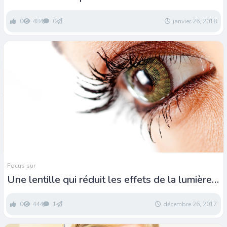
0
484
0
janvier 26, 2018
Focus sur
Une lentille qui réduit les effets de la lumière
bleue
0
444
1
décembre 26, 2017