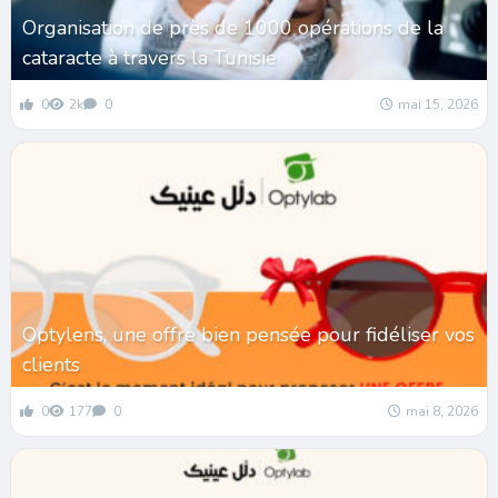
Organisation de près de 1000 opérations de la
cataracte à travers la Tunisie
0
2k
0
mai 15, 2026
Optylens, une offre bien pensée pour fidéliser vos
clients
0
177
0
mai 8, 2026