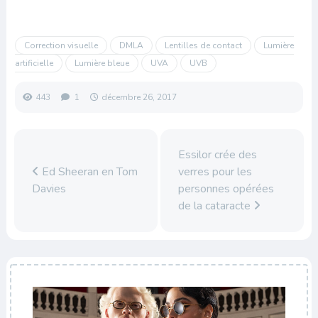
Correction visuelle
DMLA
Lentilles de contact
Lumière
artificielle
Lumière bleue
UVA
UVB
443
1
décembre 26, 2017
Essilor crée des
Ed Sheeran en Tom
verres pour les
Davies
personnes opérées
de la cataracte