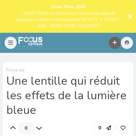
Silmo Paris 2026
: SILMO PARIS, le rendez-vous incontournable de
l’optique-lunetterie internationale 25 SEPT. > 28 SEPT.
2026 - PARIS NORD VILLEPINTE
Focus sur
Une lentille qui réduit
les effets de la lumière
bleue
0
0