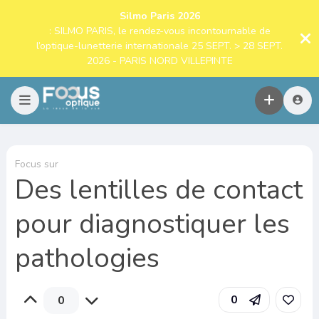
Silmo Paris 2026
: SILMO PARIS, le rendez-vous incontournable de
l’optique-lunetterie internationale 25 SEPT. > 28 SEPT.
2026 - PARIS NORD VILLEPINTE
Focus sur
Des lentilles de contact
pour diagnostiquer les
pathologies
0
0