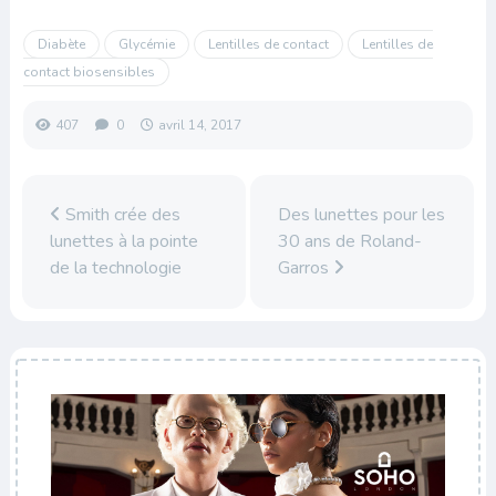
Diabète
Glycémie
Lentilles de contact
Lentilles de
contact biosensibles
407
0
avril 14, 2017
Smith crée des
Des lunettes pour les
lunettes à la pointe
30 ans de Roland-
de la technologie
Garros