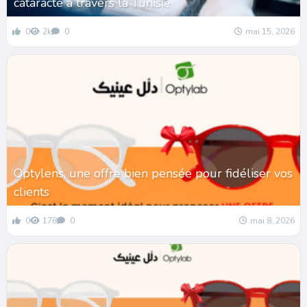
cataracte à travers la Tunisie
0
2k
0
mai 15, 2026
Optylens, une offre bien pensée pour fidéliser vos
clients
0
178
0
mai 8, 2026