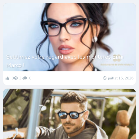
Sublimez votre regard avec les montures Enni
Marco !
0
3k
0
juillet 15, 2026