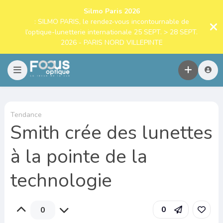
Silmo Paris 2026
: SILMO PARIS, le rendez-vous incontournable de
l’optique-lunetterie internationale 25 SEPT. > 28 SEPT.
2026 - PARIS NORD VILLEPINTE
Tendance
Smith crée des lunettes
à la pointe de la
technologie
0
0