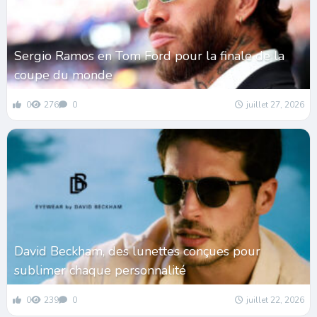
Sergio Ramos en Tom Ford pour la finale de la
coupe du monde
0
276
0
juillet 27, 2026
David Beckham, des lunettes conçues pour
sublimer chaque personnalité
0
239
0
juillet 22, 2026