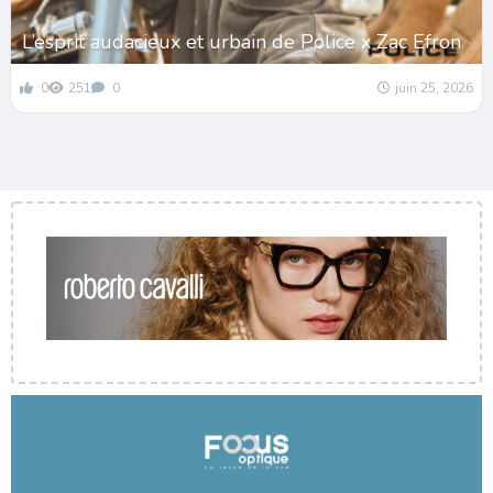
L’esprit audacieux et urbain de Police x Zac Efron
0
251
0
juin 25, 2026