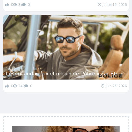
0
3k
0
juillet 15, 2026
L’esprit audacieux et urbain de Police x Zac Efron
0
248
0
juin 25, 2026