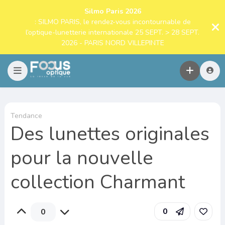
Silmo Paris 2026
: SILMO PARIS, le rendez-vous incontournable de
l’optique-lunetterie internationale 25 SEPT. > 28 SEPT.
2026 - PARIS NORD VILLEPINTE
Tendance
Des lunettes originales
pour la nouvelle
collection Charmant
0
0