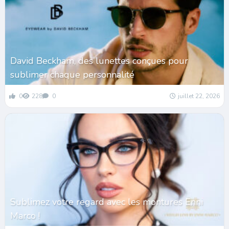
David Beckham, des lunettes conçues pour
sublimer chaque personnalité
0
228
0
juillet 22, 2026
Sublimez votre regard avec les montures Enni
Marco !