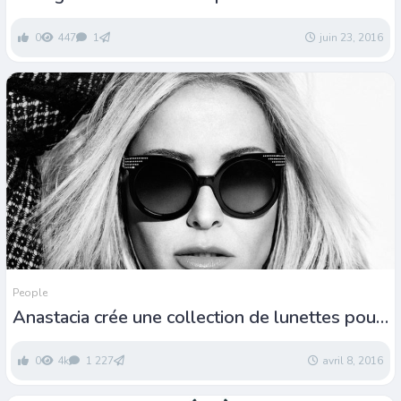
Independent et Nas
0
447
1
juin 23, 2016
People
Anastacia crée une collection de lunettes pour
Blumarine
0
4k
1 227
avril 8, 2016