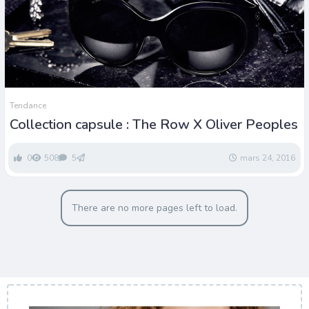
Tendance
Collection capsule : The Row X Oliver Peoples
0
508
5
mars 24, 2016
There are no more pages left to load.