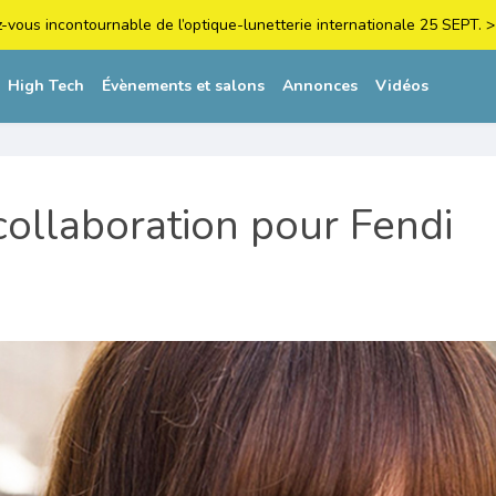
z-vous incontournable de l’optique-lunetterie internationale 25 SEPT
High Tech
Évènements et salons
Annonces
Vidéos
ollaboration pour Fendi