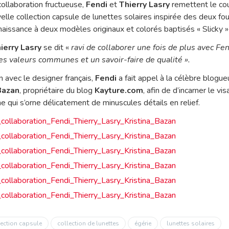
ollaboration fructueuse,
Fendi
et
Thierry Lasry
remettent le cou
velle collection capsule de lunettes solaires inspirée des deux fo
 naissance à deux modèles originaux et colorés baptisés « Slicky » 
ierry Lasry
se dit «
ravi de collaborer une fois de plus avec Fe
des valeurs communes et un savoir-faire de qualité ».
n avec le designer français,
Fendi
a fait appel à la célèbre blog
Bazan
, propriétaire du blog
Kayture.com
, afin de d’incarner le v
ne qui s’orne délicatement de minuscules détails en relief.
ection capsule
collection de lunettes
égérie
lunettes solaires