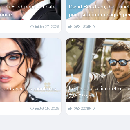
Tom Ford pour la finale
David Beckham, des lunet
monde
pour sublimer chaque per
juillet 27, 2026
0
183
0
egard avec les montures
L’esprit audacieux et urba
Zac Efron
juillet 15, 2026
0
223
0