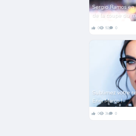
Sergio Ramos en 
de la coupe du 
0
92
0
Sublimez votre r
Enni Marco !
0
3k
0