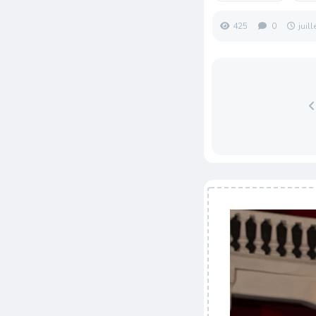
425
0
juil