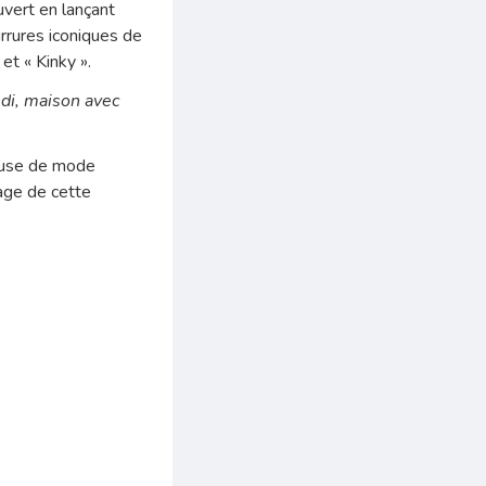
vert en lançant
urrures iconiques de
et « Kinky ».
ndi, maison avec
ueuse de mode
isage de cette