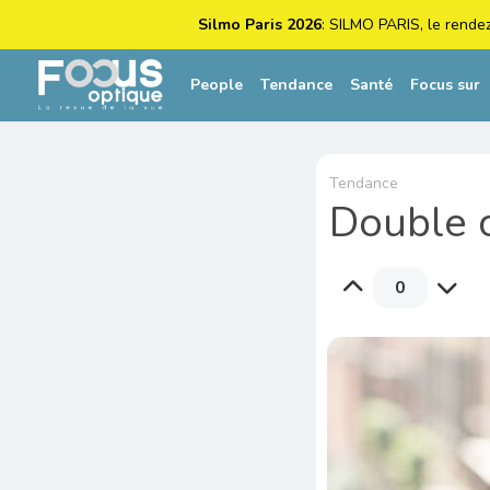
Silmo Paris 2026
: SILMO PARIS, le rende
People
Tendance
Santé
Focus sur
Tendance
Double c
0