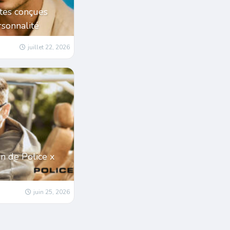
tes conçues
sonnalité
juillet 22, 2026
in de Police x
juin 25, 2026