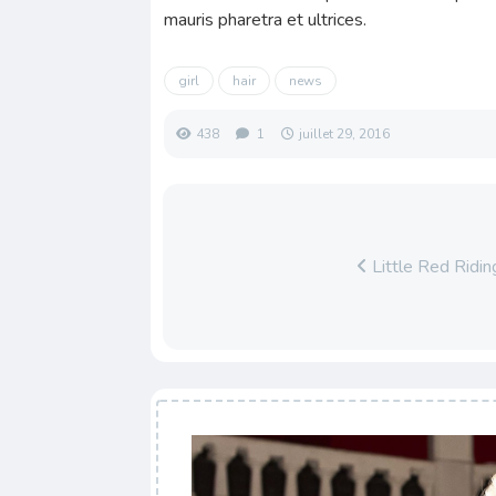
mauris pharetra et ultrices.
girl
hair
news
438
1
juillet 29, 2016
Little Red Ridi