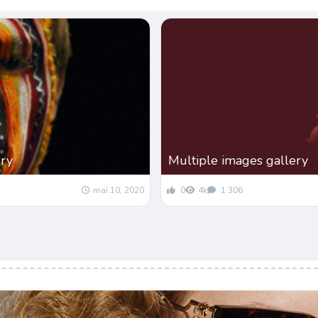
ery
Multiple images gallery
mai 10, 2020
0
4k
1 306