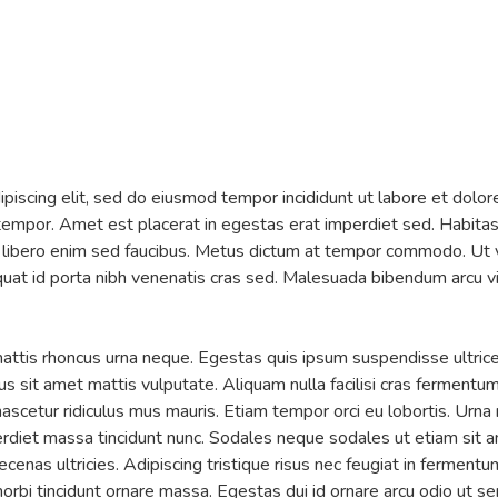
piscing elit, sed do eiusmod tempor incididunt ut labore et dolor
in tempor. Amet est placerat in egestas erat imperdiet sed. Habita
d libero enim sed faucibus. Metus dictum at tempor commodo. Ut 
sequat id porta nibh venenatis cras sed. Malesuada bibendum arcu 
 mattis rhoncus urna neque. Egestas quis ipsum suspendisse ultric
 sit amet mattis vulputate. Aliquam nulla facilisi cras fermentu
ascetur ridiculus mus mauris. Etiam tempor orci eu lobortis. Urna
diet massa tincidunt nunc. Sodales neque sodales ut etiam sit am
cenas ultricies. Adipiscing tristique risus nec feugiat in ferment
orbi tincidunt ornare massa. Egestas dui id ornare arcu odio ut s