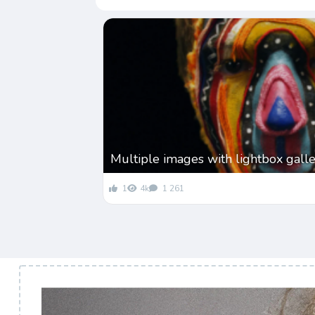
Multiple images with lightbox gall
1
4k
1 261