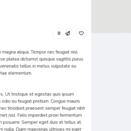
0
e magna aliqua. Tempor nec feugiat nisl
sse platea dictumst quisque sagittis purus
venenatis tellus in metus vulputate eu
vitae elementum.
es. Ut tristique et egestas quis ipsum
m odio eu feugiat pretium. Congue mauris
 nec tincidunt praesent semper feugiat nibh
et nisl. Felis imperdiet proin fermentum
um posuere. Semper eget duis at tellus at.
em nulla. Diam maecenas ultricies mi eget