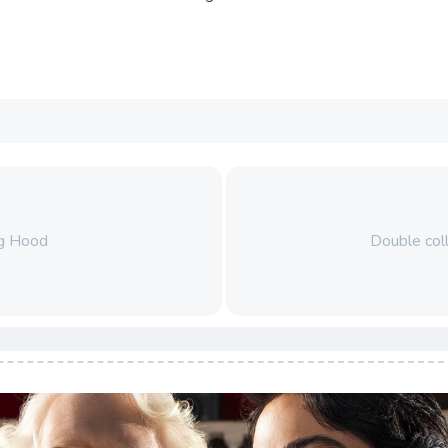
ng Hood
Double col