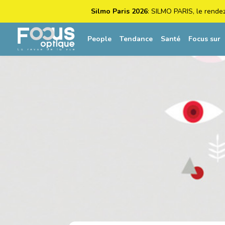
Silmo Paris 2026
: SILMO PARIS, le rende
People
Tendance
Santé
Focus sur