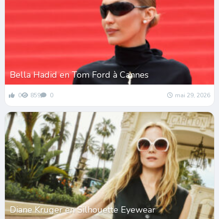
Bella Hadid en Tom Ford à Cannes
0
859
0
mai 29, 2026
Diane Kruger en Silhouette Eyewear