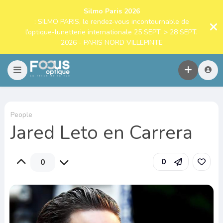
Silmo Paris 2026
: SILMO PARIS, le rendez-vous incontournable de
l’optique-lunetterie internationale 25 SEPT. > 28 SEPT.
2026 - PARIS NORD VILLEPINTE
People
Jared Leto en Carrera
0
0