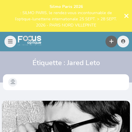
Silmo Paris 2026
: SILMO PARIS, le rendez-vous incontournable de
l’optique-lunetterie internationale 25 SEPT. > 28 SEPT.
2026 - PARIS NORD VILLEPINTE
Étiquette :
Jared Leto