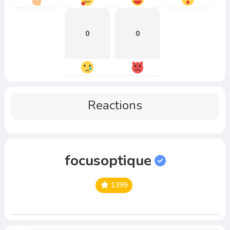
0
0
Reactions
focusoptique
1399