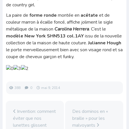
de country girl.
La paire de
forme ronde
montée en
acétate
et de
couleur marron à écaille foncé, affiche joliment le sigle
métallique de la maison
Carolina Herrera
. C’est le
modèle
New York SHN513 col.1AY
issu de la nouvelle
collection de la maison de haute couture.
Julianne Hough
le porte merveilleusement bien avec son visage rond et sa
coupe de cheveux garçon et funky.
388
0
mai 9, 2014
Invention: comment
Des dominos en «
éviter que nos
braille » pour les
lunettes glissent
malvoyants