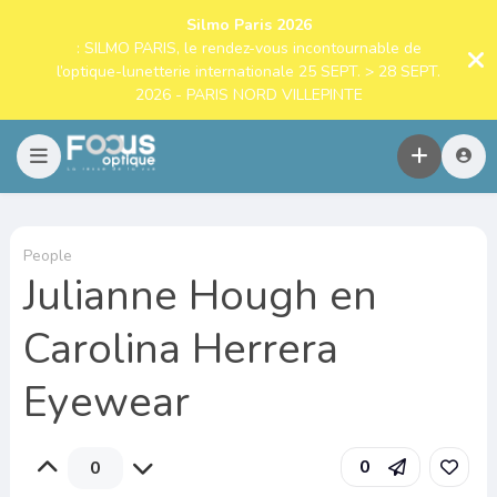
Silmo Paris 2026
: SILMO PARIS, le rendez-vous incontournable de
l’optique-lunetterie internationale 25 SEPT. > 28 SEPT.
2026 - PARIS NORD VILLEPINTE
People
Julianne Hough en
Carolina Herrera
Eyewear
0
0