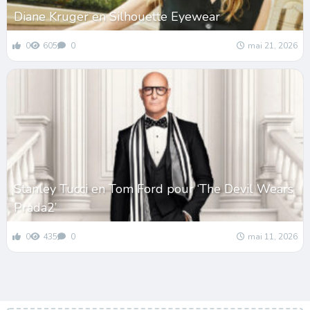
Diane Kruger en Silhouette Eyewear
0
605
0
mai 21, 2026
Stanley Tucci en Tom Ford pour ‘The Devil Wears
Prada2’
0
435
0
mai 11, 2026