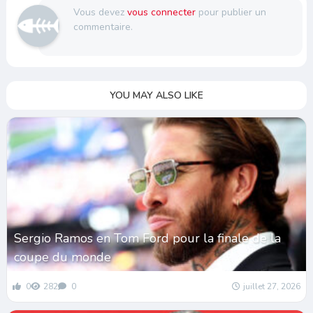
Vous devez
vous connecter
pour publier un
commentaire.
YOU MAY ALSO LIKE
Sergio Ramos en Tom Ford pour la finale de la
coupe du monde
0
282
0
juillet 27, 2026