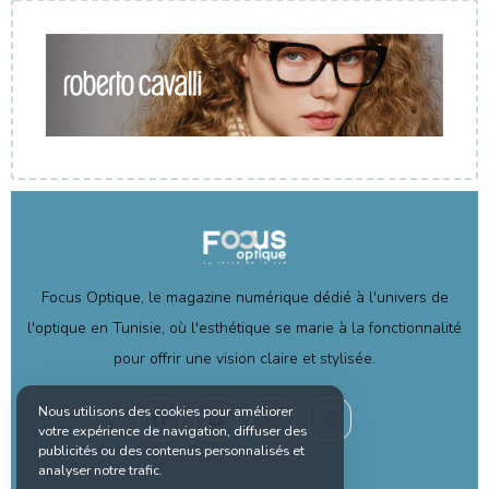
Focus Optique, le magazine numérique dédié à l'univers de
l'optique en Tunisie, où l'esthétique se marie à la fonctionnalité
pour offrir une vision claire et stylisée.
Nous utilisons des cookies pour améliorer
votre expérience de navigation, diffuser des
publicités ou des contenus personnalisés et
analyser notre trafic.