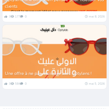
clients
0
177
0
mai 8, 2026
Une offre à ne pas manquer avec Optylens !
0
584
0
mai 5, 2026