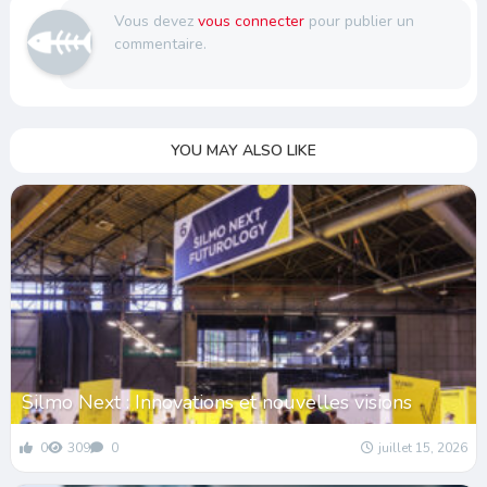
Vous devez
vous connecter
pour publier un
commentaire.
YOU MAY ALSO LIKE
Silmo Next : Innovations et nouvelles visions
0
309
0
juillet 15, 2026