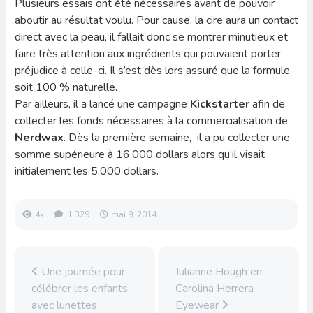
Plusieurs essais ont été nécessaires avant de pouvoir
aboutir au résultat voulu. Pour cause, la cire aura un contact
direct avec la peau, il fallait donc se montrer minutieux et
faire très attention aux ingrédients qui pouvaient porter
préjudice à celle-ci. Il s’est dès lors assuré que la formule
soit 100 % naturelle.
Par ailleurs, il a lancé une campagne
Kickstarter
afin de
collecter les fonds nécessaires à la commercialisation de
Nerdwax
. Dès la première semaine, il a pu collecter une
somme supérieure à 16,000 dollars alors qu’il visait
initialement les 5.000 dollars.
4k
1 329
mai 9, 2014
Une journée pour
Julianne Hough en
célébrer les enfants
Carolina Herrera
avec lunettes
Eyewear