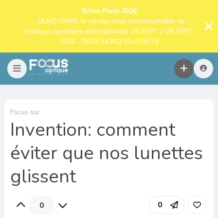
Silmo Paris 2026
: SILMO PARIS, le rendez-vous incontournable de
l’optique-lunetterie internationale 25 SEPT. > 28 SEPT.
2026 - PARIS NORD VILLEPINTE
Focus sur
Invention: comment
éviter que nos lunettes
glissent
0
0