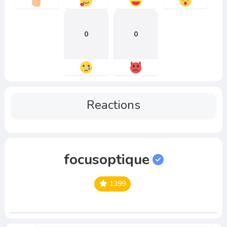
0
0
Reactions
focusoptique
1399