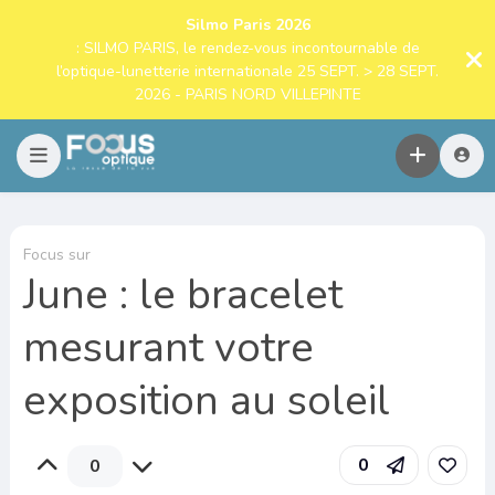
Silmo Paris 2026
: SILMO PARIS, le rendez-vous incontournable de
l’optique-lunetterie internationale 25 SEPT. > 28 SEPT.
2026 - PARIS NORD VILLEPINTE
Focus sur
June : le bracelet
mesurant votre
exposition au soleil
0
0