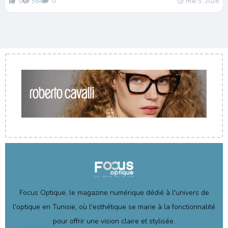
0
584
0
mai 5, 2026
Focus Optique, le magazine numérique dédié à l'univers de
l'optique en Tunisie, où l'esthétique se marie à la fonctionnalité
pour offrir une vision claire et stylisée.