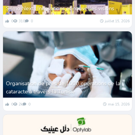
Silmo Next : Innovations et nouvelles visions
0
310
0
juillet 15, 2026
Organisation de près de 1000 opérations de la
cataracte à travers la Tunisie
0
2k
0
mai 15, 2026