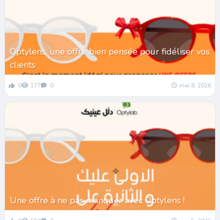
Optylens, une offre bien pensée pour fidéliser vos
clients
0
177
0
mai 8, 2026
Une offre à ne pas manquer avec Optylens !