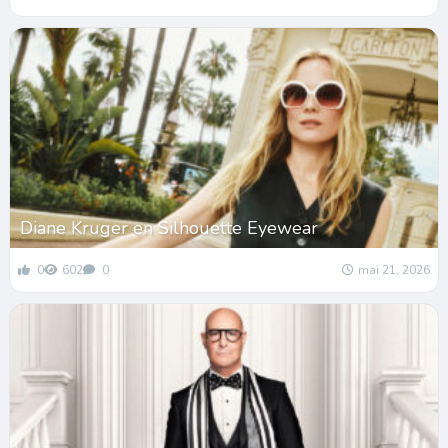
Diane Kruger en Silhouette Eyewear
0
602
0
mai 21, 2026