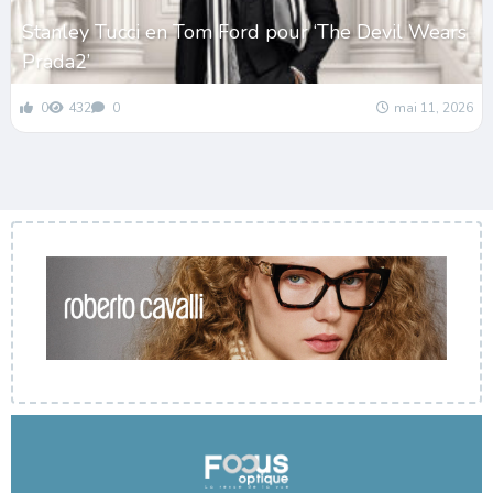
Stanley Tucci en Tom Ford pour ‘The Devil Wears
Prada2’
0
432
0
mai 11, 2026