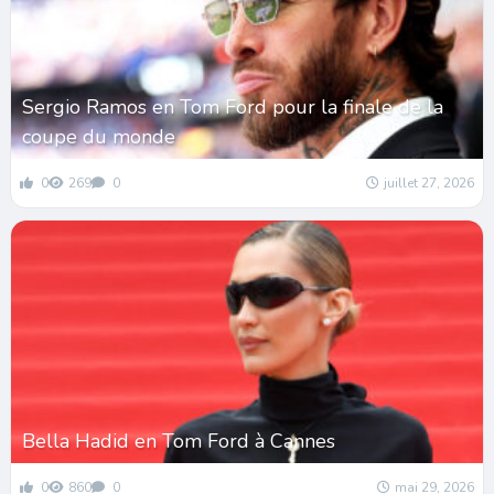
Sergio Ramos en Tom Ford pour la finale de la
coupe du monde
0
269
0
juillet 27, 2026
Bella Hadid en Tom Ford à Cannes
0
860
0
mai 29, 2026