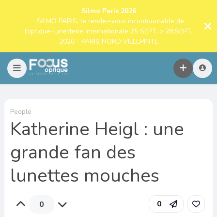
Silmo Paris 2026
: SILMO PARIS, le rendez-vous incontournable de
l’optique-lunetterie internationale 25 SEPT. > 28 SEPT.
2026 - PARIS NORD VILLEPINTE
People
Katherine Heigl : une
grande fan des
lunettes mouches
0
0