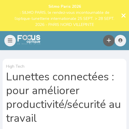
Silmo Paris 2026
: SILMO PARIS, le rendez-vous incontournable de
l’optique-lunetterie internationale 25 SEPT. > 28 SEPT.
2026 - PARIS NORD VILLEPINTE
High Tech
Lunettes connectées :
pour améliorer
productivité/sécurité au
travail