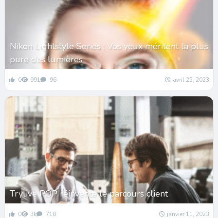
Nikon Lightstyle Series : Vos yeux méritent la plus
pure des lumières
0
991
96
avril 25, 2023
Trylive POP réinvente le parcours client
0
3k
718
janvier 11, 2023