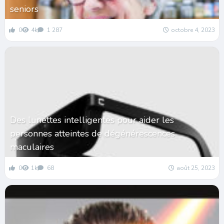
seniors
0
4k
1 287
octobre 4, 2023
Des lunettes intelligentes pour aider les
personnes atteintes de dégénérescences
maculaires
0
1k
68
août 25, 2023