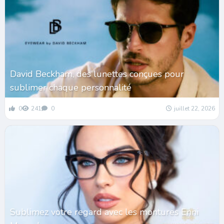
David Beckham, des lunettes conçues pour
sublimer chaque personnalité
0
241
0
juillet 22, 2026
Sublimez votre regard avec les montures Enni