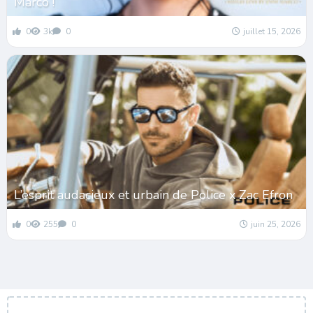
Marco !
0
3k
0
juillet 15, 2026
L’esprit audacieux et urbain de Police x Zac Efron
0
255
0
juin 25, 2026