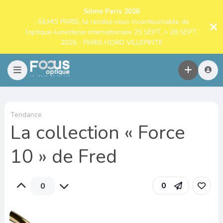
Silmo Paris 2026
: SILMO PARIS, le rendez-vous incontournable de
l’optique-lunetterie internationale 25 SEPT. > 28 SEPT.
2026 - PARIS NORD VILLEPINTE
Tendance
La collection « Force
10 » de Fred
0
0