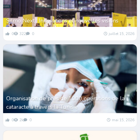
Silmo Next : Innovations et nouvelles visions
0
322
0
juillet 15, 2026
Organisation de près de 1000 opérations de la
cataracte à travers la Tunisie
0
2k
0
mai 15, 2026