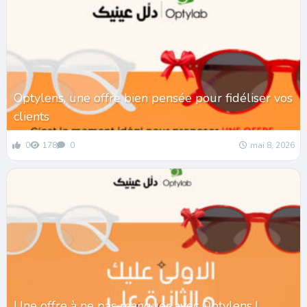
Optylens, une offre bien pensée pour fidéliser vos
clients
0
178
0
mai 8, 2026
Une offre à ne pas manquer avec Optylens !