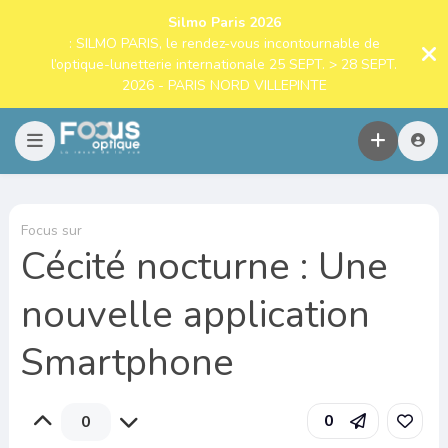
Silmo Paris 2026
: SILMO PARIS, le rendez-vous incontournable de
l’optique-lunetterie internationale 25 SEPT. > 28 SEPT.
2026 - PARIS NORD VILLEPINTE
Focus sur
Cécité nocturne : Une
nouvelle application
Smartphone
0
0