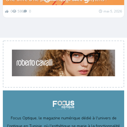
0
586
0
mai 5, 2026
Focus Optique, le magazine numérique dédié à l'univers de
l'optique en Tunisie, où l'esthétique se marie à la fonctionnalité