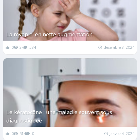
La myopie, en nette augmentation
0
3k
534
décembre 3, 2024
Le kératocône : une maladie souvent sous
diagnostiquée
0
614
0
janvier 4, 2024