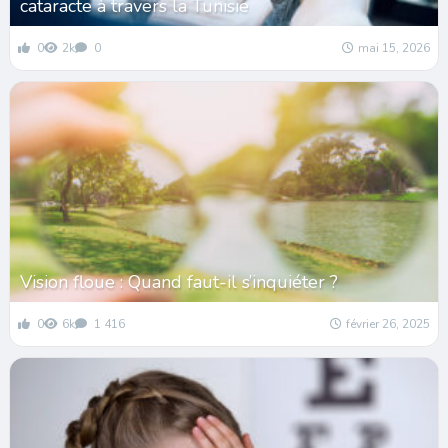
cataracte à travers la Tunisie
0
2k
0
mai 15, 2026
Vision floue : Quand faut-il s’inquiéter ?
0
6k
1 416
février 26, 2025