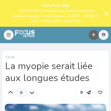
Silmo Paris 2026
: SILMO PARIS, le rendez-vous incontournable de
l’optique-lunetterie internationale 25 SEPT. > 28 SEPT.
2026 - PARIS NORD VILLEPINTE
Santé
La myopie serait liée
aux longues études
0
0